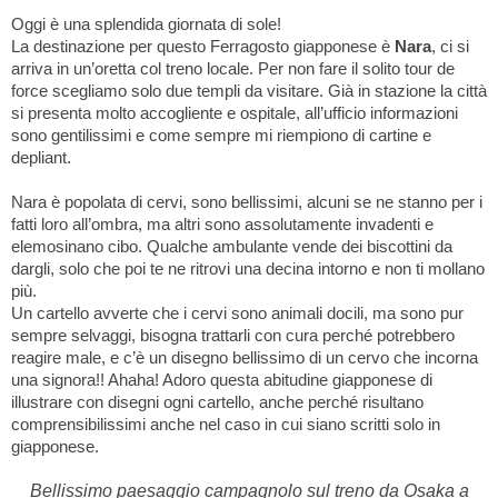
Oggi è una splendida giornata di sole!
La destinazione per questo Ferragosto giapponese è
Nara
, ci si
arriva in un’oretta col treno locale. Per non fare il solito tour de
force scegliamo solo due templi da visitare. Già in stazione la città
si presenta molto accogliente e ospitale, all’ufficio informazioni
sono gentilissimi e come sempre mi riempiono di cartine e
depliant.
Nara è popolata di cervi, sono bellissimi, alcuni se ne stanno per i
fatti loro all’ombra, ma altri sono assolutamente invadenti e
elemosinano cibo. Qualche ambulante vende dei biscottini da
dargli, solo che poi te ne ritrovi una decina intorno e non ti mollano
più.
Un cartello avverte che i cervi sono animali docili, ma sono pur
sempre selvaggi, bisogna trattarli con cura perché potrebbero
reagire male, e c’è un disegno bellissimo di un cervo che incorna
una signora!! Ahaha! Adoro questa abitudine giapponese di
illustrare con disegni ogni cartello, anche perché risultano
comprensibilissimi anche nel caso in cui siano scritti solo in
giapponese.
Bellissimo paesaggio campagnolo sul treno da Osaka a