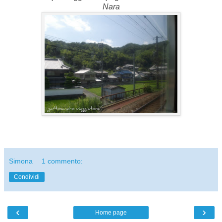
Nara
Simona
1 commento:
Condividi
‹
›
Home page