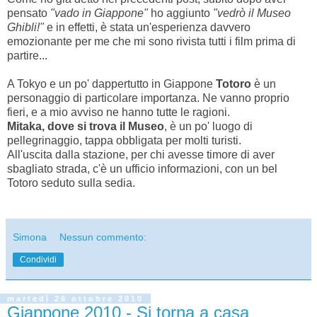
pensato
"vado in Giappone"
ho aggiunto
"vedrò il Museo
Ghibli!"
e in effetti, è stata un'esperienza davvero
emozionante per me che mi sono rivista tutti i film prima di
partire...
A Tokyo e un po' dappertutto in Giappone
Totoro
è un
personaggio di particolare importanza. Ne vanno proprio
fieri, e a mio avviso ne hanno tutte le ragioni.
Mitaka, dove si trova il Museo
, è un po' luogo di
pellegrinaggio, tappa obbligata per molti turisti.
All'uscita dalla stazione, per chi avesse timore di aver
sbagliato strada, c'è un ufficio informazioni, con un bel
Totoro seduto sulla sedia.
Simona
Nessun commento:
Condividi
martedì 26 ottobre 2010
Giappone 2010 - Si torna a casa