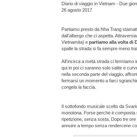
Diario di viaggio in Vietnam - Due gior
26 agosto 2017
Partiamo presto da Nha Trang stamattina
dall'albergo che ci aspetta. Attraversi
Vietnamita) e
partiamo alla volta di 
spalle la strada si fa sempre meno tra
All'incirca a metà strada ci fermiamo in
qui in poi ci saranno solo salite e cu
nella seconda parte del viaggio, affr
fermarsi un momento a farci sgranchire
congela la faccia.
Il sottofondo musicale scelto da Svar
monotona. Forse perché è composta sol
ripetizione, senza sosta. Dopo tre or
annuire a tempo senza rendercene cont