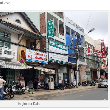
al volo.
In giro per Dalat