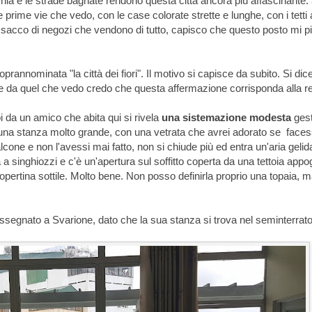
hia e le strade bagnate rendono questa città ancora più affascinante.
e prime vie che vedo, con le case colorate strette e lunghe, con i tetti 
un sacco di negozi che vendono di tutto, capisco che questo posto mi p
oprannominata "la città dei fiori". Il motivo si capisce da subito. Si dic
e, e da quel che vedo credo che questa affermazione corrisponda alla re
i da un amico che abita qui si rivela
una sistemazione modesta
gest
a stanza molto grande, con una vetrata che avrei adorato se face
lcone e non l'avessi mai fatto, non si chiude più ed entra un'aria gelida
a singhiozzi e c'è un'apertura sul soffitto coperta da una tettoia appo
 copertina sottile. Molto bene. Non posso definirla proprio una topaia, 
ssegnato a Svarione, dato che la sua stanza si trova nel seminterrato