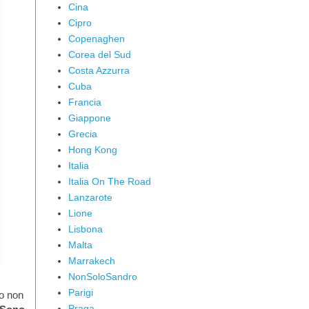
Cina
Cipro
Copenaghen
Corea del Sud
Costa Azzurra
Cuba
Francia
Giappone
Grecia
Hong Kong
Italia
Italia On The Road
Lanzarote
Lione
Lisbona
Malta
Marrakech
NonSoloSandro
Parigi
po non
Praga