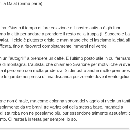
ni a Dalat (prima parte)
. Giusto il tempo di fare colazione e il nostro autista è già fuori
amo la città per andare a prendere il resto della truppa (Il Suocero e La
Dalat
. Il cielo è piuttosto grigio, e man mano che ci lasciamo la città al
fficata, fino a ritrovarci completamente immersi nel verde.
 un "autogrill" a prendere un caffè. È l'ultimo posto utile in cui fermars
rve di montagna. L'autista, che chiamerò Svarione per motivi che vi sve
onta il percorso con molta prudenza. Si dimostra anche molto premuros
 le gambe nei pressi di una discarica puzzolente dove il vento gelido
ione non è male, ma come colonna sonora del viaggio si rivela un tant
amente da tre brani, tre variazioni della stessa base, mandati a
e di sta roba non ne possiamo più, pur essendone talmente assuefatti 
o. Ci resterà in testa per sempre, lo so.