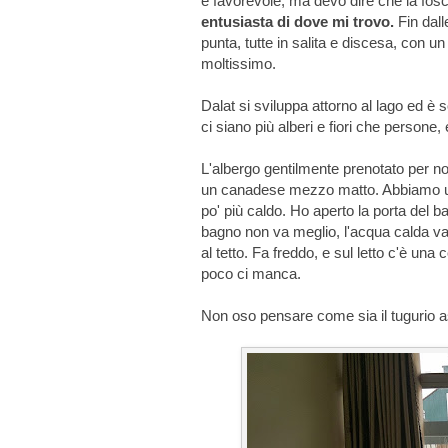
è favorevole, ma devo dire che la fosc
entusiasta di dove mi trovo.
Fin dall
punta, tutte in salita e discesa, con 
moltissimo.
Dalat si sviluppa attorno al lago ed è s
ci siano più alberi e fiori che person
L'albergo gentilmente prenotato per no
un canadese mezzo matto. Abbiamo un
po' più caldo. Ho aperto la porta del ba
bagno non va meglio, l'acqua calda va 
al tetto. Fa freddo, e sul letto c'è una
poco ci manca.
Non oso pensare come sia il tugurio a