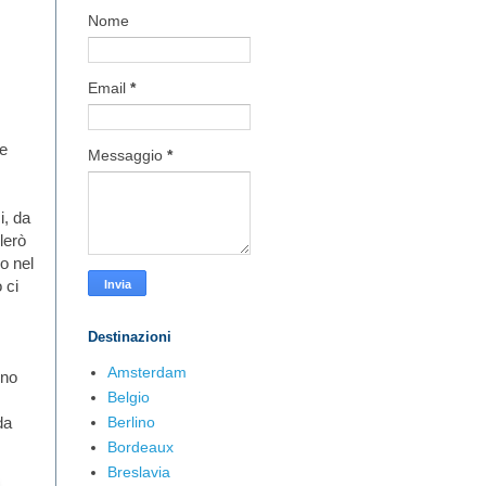
Nome
Email
*
le
Messaggio
*
i, da
lerò
o nel
 ci
Destinazioni
Amsterdam
ino
Belgio
Berlino
da
Bordeaux
Breslavia