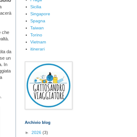
Sono
a
Sicilia
iacerà
Singapore
Spagna
Taiwan
e che
Torino
altà.
Vietnam
itinerari
ita da
sse un
. In
ggiata
ma
.
Archivio blog
►
2026
(3)