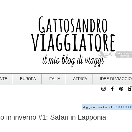
ENTE
EUROPA
ITALIA
AFRICA
IDEE DI VIAGGIO
Aggiornato il:
30/03/
io in inverno #1: Safari in Lapponia