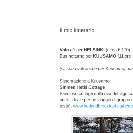
Il mio itinerario
Volo
a/r per
HELSINKI
(circa € 170)
Bus notturno per
KUUSAMO
(11 ore 
(Ci sono voli anche per Kuusamo, ma 
Sistemazione a Kuusamo:
Sininen Hetki Cottage
Favoloso cottage sulla riva del lago c
notte, ideale per un viaggio di gruppo 
testa).
www.bedandbreakfast.eu/bed-an