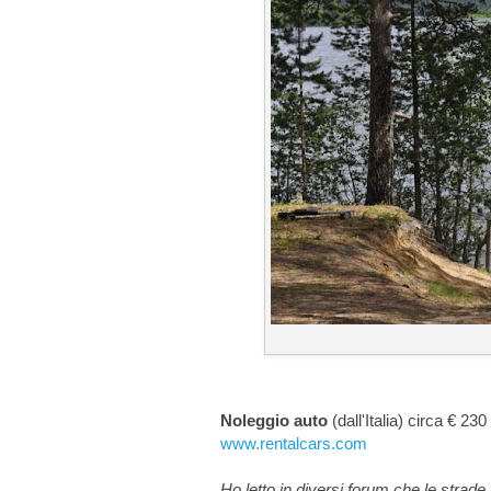
Noleggio auto
(dall'Italia) circa € 2
www.rentalcars.com
Ho letto in diversi forum che le strade 