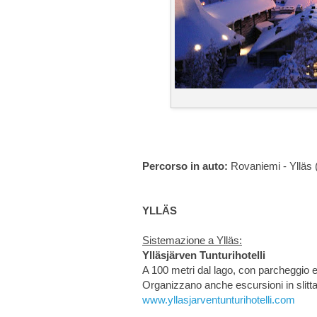
Percorso in auto:
Rovaniemi - Ylläs (
YLLÄS
Sistemazione a Ylläs:
Ylläsjärven Tunturihotelli
A 100 metri dal lago, con parcheggio e 
Organizzano anche escursioni in slitta
www.yllasjarventunturihotelli.com