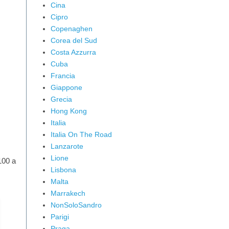
Cina
Cipro
Copenaghen
Corea del Sud
Costa Azzurra
Cuba
Francia
Giappone
Grecia
Hong Kong
Italia
Italia On The Road
Lanzarote
Lione
100 a
Lisbona
Malta
Marrakech
NonSoloSandro
Parigi
Praga