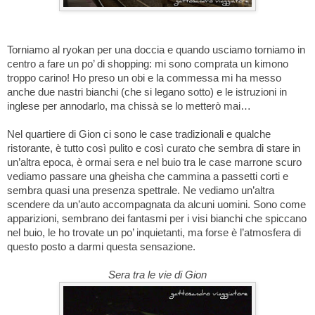
Torniamo al ryokan per una doccia e quando usciamo torniamo in
centro a fare un po’ di shopping: mi sono comprata un kimono
troppo carino! Ho preso un obi e la commessa mi ha messo
anche due nastri bianchi (che si legano sotto) e le istruzioni in
inglese per annodarlo, ma chissà se lo metterò mai…
Nel quartiere di Gion ci sono le case tradizionali e qualche
ristorante, è tutto così pulito e così curato che sembra di stare in
un’altra epoca, è ormai sera e nel buio tra le case marrone scuro
vediamo passare una gheisha che cammina a passetti corti e
sembra quasi una presenza spettrale. Ne vediamo un’altra
scendere da un’auto accompagnata da alcuni uomini. Sono come
apparizioni, sembrano dei fantasmi per i visi bianchi che spiccano
nel buio, le ho trovate un po’ inquietanti, ma forse è l’atmosfera di
questo posto a darmi questa sensazione.
Sera tra le vie di Gion