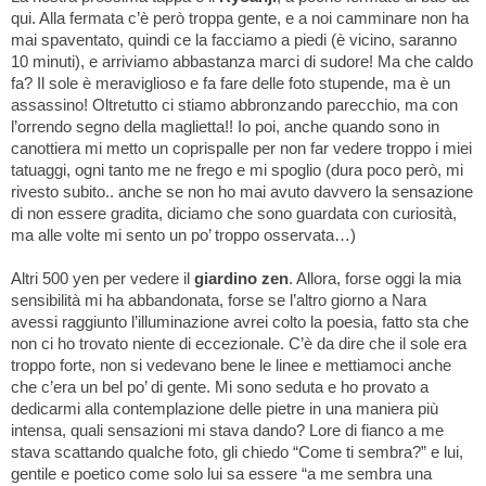
qui. Alla fermata c’è però troppa gente, e a noi camminare non ha
mai spaventato, quindi ce la facciamo a piedi (è vicino, saranno
10 minuti), e arriviamo abbastanza marci di sudore! Ma che caldo
fa? Il sole è meraviglioso e fa fare delle foto stupende, ma è un
assassino! Oltretutto ci stiamo abbronzando parecchio, ma con
l’orrendo segno della maglietta!! Io poi, anche quando sono in
canottiera mi metto un coprispalle per non far vedere troppo i miei
tatuaggi, ogni tanto me ne frego e mi spoglio (dura poco però, mi
rivesto subito.. anche se non ho mai avuto davvero la sensazione
di non essere gradita, diciamo che sono guardata con curiosità,
ma alle volte mi sento un po’ troppo osservata…)
Altri 500 yen per vedere il
giardino zen
. Allora, forse oggi la mia
sensibilità mi ha abbandonata, forse se l’altro giorno a Nara
avessi raggiunto l’illuminazione avrei colto la poesia, fatto sta che
non ci ho trovato niente di eccezionale. C’è da dire che il sole era
troppo forte, non si vedevano bene le linee e mettiamoci anche
che c’era un bel po’ di gente. Mi sono seduta e ho provato a
dedicarmi alla contemplazione delle pietre in una maniera più
intensa, quali sensazioni mi stava dando? Lore di fianco a me
stava scattando qualche foto, gli chiedo “Come ti sembra?” e lui,
gentile e poetico come solo lui sa essere “a me sembra una