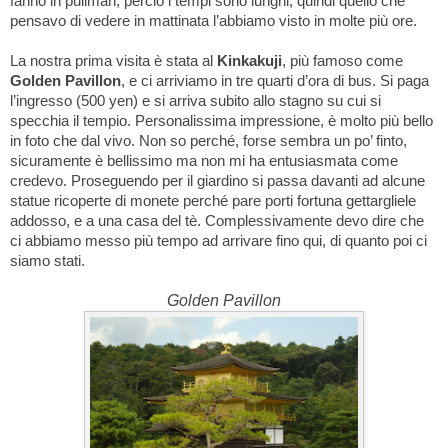
fanno in pullman, perciò i tempi sono lunghi, quindi quello che
pensavo di vedere in mattinata l’abbiamo visto in molte più ore.
La nostra prima visita è stata al
Kinkakuji
, più famoso come
Golden Pavillon
, e ci arriviamo in tre quarti d’ora di bus. Si paga
l’ingresso (500 yen) e si arriva subito allo stagno su cui si
specchia il tempio. Personalissima impressione, è molto più bello
in foto che dal vivo. Non so perché, forse sembra un po’ finto,
sicuramente è bellissimo ma non mi ha entusiasmata come
credevo. Proseguendo per il giardino si passa davanti ad alcune
statue ricoperte di monete perché pare porti fortuna gettargliele
addosso, e a una casa del tè. Complessivamente devo dire che
ci abbiamo messo più tempo ad arrivare fino qui, di quanto poi ci
siamo stati.
Golden Pavillon