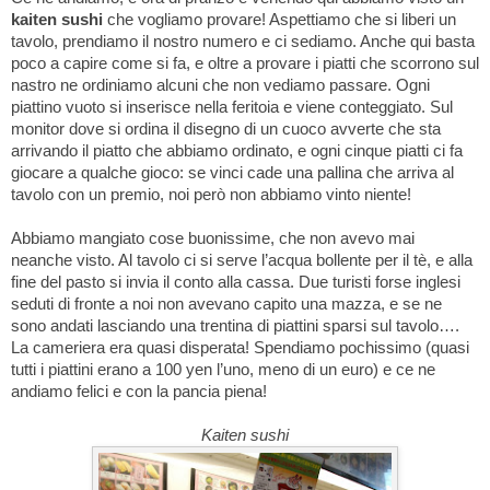
kaiten sushi
che vogliamo provare! Aspettiamo che si liberi un
tavolo, prendiamo il nostro numero e ci sediamo. Anche qui basta
poco a capire come si fa, e oltre a provare i piatti che scorrono sul
nastro ne ordiniamo alcuni che non vediamo passare. Ogni
piattino vuoto si inserisce nella feritoia e viene conteggiato. Sul
monitor dove si ordina il disegno di un cuoco avverte che sta
arrivando il piatto che abbiamo ordinato, e ogni cinque piatti ci fa
giocare a qualche gioco: se vinci cade una pallina che arriva al
tavolo con un premio, noi però non abbiamo vinto niente!
Abbiamo mangiato cose buonissime, che non avevo mai
neanche visto. Al tavolo ci si serve l’acqua bollente per il tè, e alla
fine del pasto si invia il conto alla cassa. Due turisti forse inglesi
seduti di fronte a noi non avevano capito una mazza, e se ne
sono andati lasciando una trentina di piattini sparsi sul tavolo….
La cameriera era quasi disperata! Spendiamo pochissimo (quasi
tutti i piattini erano a 100 yen l’uno, meno di un euro) e ce ne
andiamo felici e con la pancia piena!
Kaiten sushi