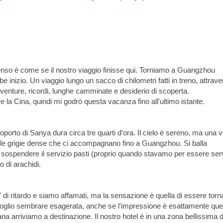
nso è come se il nostro viaggio finisse qui. Torniamo a Guangzhou
 inizio. Un viaggio lungo un sacco di chilometri fatti in treno, attrav
venture, ricordi, lunghe camminate e desiderio di scoperta.
 la Cina, quindi mi godrò questa vacanza fino all'ultimo istante.
eroporto di Sanya dura circa tre quarti d'ora. Il cielo è sereno, ma una v
vole grigie dense che ci accompagnano fino a Guangzhou. Si balla
sospendere il servizio pasti (proprio quando stavamo per essere servi
 di arachidi.
i ritardo e siamo affamati, ma la sensazione è quella di essere tornat
voglio sembrare esagerata, anche se l'impressione è esattamente que
a arriviamo a destinazione. Il nostro hotel è in una zona bellissima d