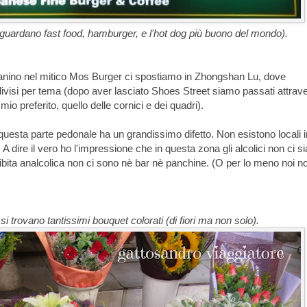
iguardano fast food, hamburger, e l'hot dog più buono del mondo).
nino nel mitico Mos Burger ci spostiamo in Zhongshan Lu, dove
ivisi per tema (dopo aver lasciato Shoes Street siamo passati attrave
 mio preferito, quello delle cornici e dei quadri).
uesta parte pedonale ha un grandissimo difetto. Non esistono locali i
. A dire il vero ho l'impressione che in questa zona gli alcolici non ci s
bita analcolica non ci sono nè bar nè panchine. (O per lo meno noi n
 si trovano tantissimi bouquet colorati (di fiori ma non solo).