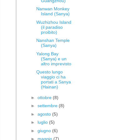
Guangzhou)
Nanwan Monkey
Island (Sanya)
Wuzhizhou Island
(il paradiso
proibito)
Nanshan Temple
(Sanya)
Yalong Bay
(Sanya) e un
altro imprevisto
Questo lungo
viaggio ci ha
portati a Sanya
(Hainan)
►
ottobre
(8)
►
settembre
(8)
►
agosto
(5)
►
luglio
(5)
►
giugno
(6)
►
maggio
(7)