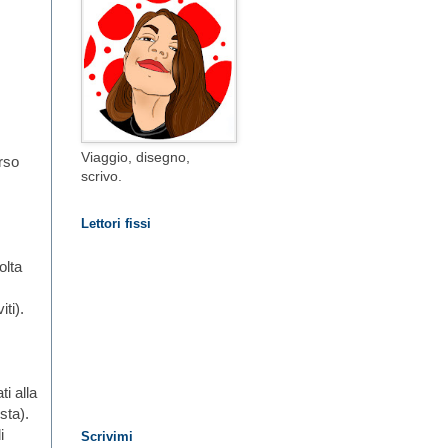
Viaggio, disegno,
erso
scrivo.
Lettori fissi
olta
ti).
i alla
sta).
i
Scrivimi