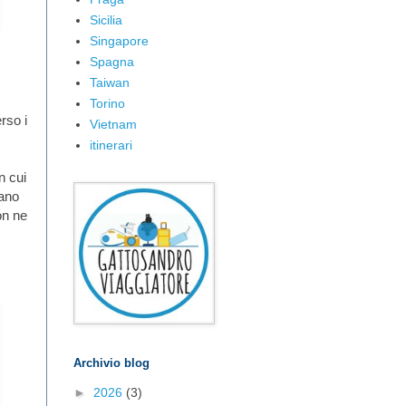
Sicilia
Singapore
Spagna
Taiwan
Torino
rso i
Vietnam
itinerari
n cui
iano
on ne
Archivio blog
►
2026
(3)