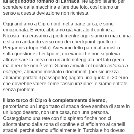
all'acquedotto romano di Larnaca
. Ne approfittiamo per
scendere dalla macchina e fare due foto, così diamo un
senso a questa deviazione non richiesta.
Oggi andiamo a Cipro nord, nella parte turca, e sono
emozionata. È vero, abbiamo già varcato il confine a
Nicosia, ma eravamo a piedi mentre oggi siamo in macchina
e stiamo andando verso uno dei checkpoint, quello di
Pergamos (dopo Pyla). Avevamo letto pareri allarmistici
sulla questione checkpoint, dicevano che non si poteva
attraversare la linea con un'auto noleggiata nel lato greco,
ma direi che non è vero. Siamo arrivati col nostro
catorcio a
noleggio
, abbiamo mostrato i documenti (per sicurezza
abbiamo portato il passaporto) pagato una quota di 20 euro
che dovrebbe valere come "assicurazione" e siamo entrate
senza problemi.
Il lato turco di Cipro è completamente diverso
,
percorriamo un lungo tratto di strada dove sembra di stare in
un luogo deserto, non una casa, non una persona.
Costeggiamo una rete con filo spinato finché non ci
allontaniamo dalla zona di confine e ci affidiamo ai cartelli
stradali perché siamo ufficialmente in Turchia e ho dovuto