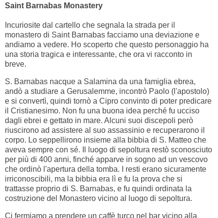
Saint Barnabas Monastery
Incuriosite dal cartello che segnala la strada per il
monastero di Saint Barnabas facciamo una deviazione e
andiamo a vedere. Ho scoperto che questo personaggio ha
una storia tragica e interessante, che ora vi racconto in
breve.
S. Barnabas nacque a Salamina da una famiglia ebrea,
andò a studiare a Gerusalemme, incontrò Paolo (l'apostolo)
e si convertì, quindi tornò a Cipro convinto di poter predicare
il Cristianesimo. Non fu una buona idea perché fu ucciso
dagli ebrei e gettato in mare. Alcuni suoi discepoli però
riuscirono ad assistere al suo assassinio e recuperarono il
corpo. Lo seppellirono insieme alla bibbia di S. Matteo che
aveva sempre con sé. Il luogo di sepoltura restò sconosciuto
per più di 400 anni, finché apparve in sogno ad un vescovo
che ordinò l'apertura della tomba. I resti erano sicuramente
irriconoscibili, ma la bibbia era lì e fu la prova che si
trattasse proprio di S. Barnabas, e fu quindi ordinata la
costruzione del Monastero vicino al luogo di sepoltura.
Ci fermiamo a prendere un caffè turco nel bar vicino alla