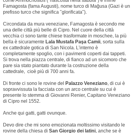
come Ammochostos ("nascosta nella sabbia") e infine
Famagosta (fama Augusti), nome turco di Mağusa (Gazi è un
prefisso turco che significa "glorificata").
Circondata da mura veneziane, Famagosta è secondo me
una delle città più belle di Cipro. Nel cuore della città
vecchia ci sono tante chiese trasformate in moschee, la più
bella è sicuramente
Lala Mustafa Paşa Camii
, sorta sulla
ex cattedrale gotica di San Nicola. L'interno è
completamente spoglio, con i pavimenti coperti dai tappeti.
Si trova nella piazza centrale, di fianco ad un sicomoro che
pare sia stato piantato durante la costruzione della
cattedrale, cioè più di 700 anni fa.
Di fronte ci sono le rovine del
Palazzo Veneziano
, di cui è
sopravvissuta la facciata con un arco centrale su cui è
presente lo stemma di Giovanni Renier, Capitano Veneziano
di Cipro nel 1552.
Anche qui gatti, gatti ovunque.
Devo dire che mi sono emozionata moltissimo visitando le
rovine della chiesa di
San Giorgio dei latini
, anche se è