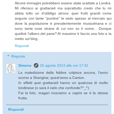
Alcune immagini potrebbero essere state scattate a Londra.
Mi riferisco ai grattacieli ma soprattutto credo che tu mi
abbia tolto un d'obbligo atroce: quei frutti grandi come
angurie con tante "puntine" le vedo spesso al mercato qui
dove la popolazione è prevalentemente mussulmana e ci
sono tante cose strane di cui non so il nome... Dunque
quelloè l'albero del pane? Al massimo ti faccio una foto e la
metto sul blog..
Rispondi
Risposte
Simona
25 agosto 2013 alle ore 17:41
La maledizione della febbre colpisce ancora, l'anno
scorso a Shanghai, quest'anno a Canton.
In effetti quei grattacieli hanno un qualcosa di molto
londinese (o sarà il cielo che confonde?^_^)
Fai la foto, magari riusciamo a capire se è la stessa
frutta.
Rispondi