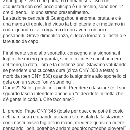
Zhangjiajie, visto che partiamo domani sera. So che
acquistarli con così poco anticipo è un rischio, sono ben 14
ore di treno. Ho uno strano presentimento.
La stazione centrale di Guangzhou è enorme, brutta, e c'è
una marea di gente. Individuo la biglietteria e ci mettiamo in
coda, quando ci accorgiamo di non avere con noi i
passaporti. Grave dimenticanza, ci tocca tornare all'ostello e
fare tutto da capo.
Finalmente sono allo sportello, consegno alla signorina il
foglio che mi ero preparata, scritto in cinese con il numero
del treno, la data, l'ora e la destinazione. Stavamo valutando
se prendere una cuccetta dura (circa CNY 300 a testa) o
morbida (ben CNY 530) quando la signorina allo sportello ci
gela con un secco "only standing".
Come??
Solo - posti - in - piedi
. Prendere o lasciare (e il suo
sguardo lascia intendere anche un "e decidete in fretta che
c'è gente in coda"). Che facciamo?
Li prendo. Pago CNY 345 (totale per due, che poi è il costo
dell'hard seat) e quando usciamo sconsolati dalla stazione,
con i nostri miseri biglietti in mano, mi viene quasi da ridere
pensando "beh, potrebbe andare peggio: potrebbe piovere!"