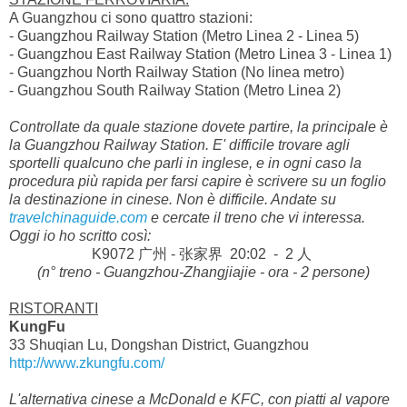
A Guangzhou ci sono quattro stazioni:
- Guangzhou Railway Station (Metro Linea 2 - Linea 5)
- Guangzhou East Railway Station (Metro Linea 3 - Linea 1)
- Guangzhou North Railway Station (No linea metro)
- Guangzhou South Railway Station (Metro Linea 2)
Controllate da quale stazione dovete partire, la principale è
la Guangzhou Railway Station. E' difficile trovare agli
sportelli qualcuno che parli in inglese, e in ogni caso la
procedura più rapida per farsi capire è scrivere su un foglio
la destinazione in cinese. Non è difficile. Andate su
travelchinaguide.com
e cercate il treno che vi interessa.
Oggi io ho scritto così:
K9072 广州 - 张家界 20:02 - 2 人
(n° treno - Guangzhou-Zhangjiajie - ora - 2 persone)
RISTORANTI
KungFu
33 Shuqian Lu, Dongshan District, Guangzhou
http://www.zkungfu.com/
L'alternativa cinese a McDonald e KFC, con piatti al vapore