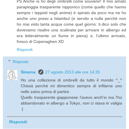
PS Anche io ho degli ombrelli come souvenir! Il mio amato
parapioggia trasparente nipponico (come quello che hanno
sempre i teppisti negli anime) è spirato da poco ma ne ho
anche uno preso a Istambul (e servito a nulla perchè non
ho mai visto tanta acqua come quel giorno: ti dico solo che
dovevamo risalire una scalinata per arrivare in albergo ed
era letteralmente un fiume in piena) e, l'ultimo arrivato,
fresco di Copenaghen XD
Rispondi
Risposte
Simona
27 agosto 2013 alle ore 14:35
Ho una collezione di ombrelli da tutto il mondo ^_^
Chissà perchè mi dimentico sempre di infilarne uno
nello zaino prima di partire.
Quello trasparente giapponese l'avevo anch'io ma l'ho
abbandonato in albergo a Tokyo, non ci stava in valigia
:(
Rispondi