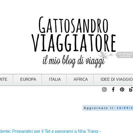
ENTE
EUROPA
ITALIA
AFRICA
IDEE DI VIAGGIO
Aggiornato il:
16/09/
dente: Preparativi per il Tet e panorami a Nha Trang -