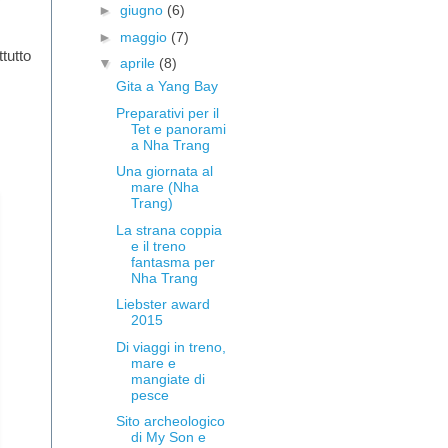
►
giugno
(6)
►
maggio
(7)
tutto
▼
aprile
(8)
Gita a Yang Bay
Preparativi per il
Tet e panorami
a Nha Trang
Una giornata al
mare (Nha
Trang)
La strana coppia
e il treno
fantasma per
Nha Trang
Liebster award
2015
Di viaggi in treno,
mare e
mangiate di
pesce
Sito archeologico
di My Son e