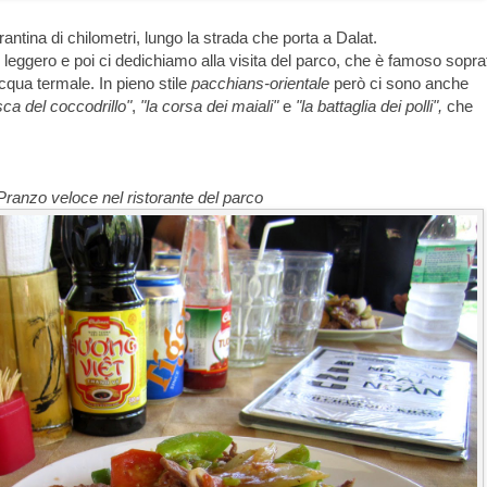
tina di chilometri, lungo la strada che porta a Dalat.
leggero e poi ci dedichiamo alla visita del parco, che è famoso soprat
cqua termale. In pieno stile
pacchians-orientale
però ci sono anche
sca del coccodrillo"
,
"la corsa dei maiali"
e
"la battaglia dei polli",
che
Pranzo veloce nel ristorante del parco