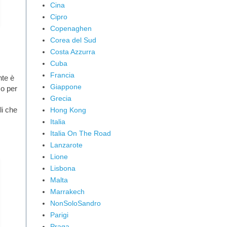
Cina
Cipro
Copenaghen
Corea del Sud
Costa Azzurra
Cuba
Francia
nte è
Giappone
mo per
Grecia
li che
Hong Kong
Italia
Italia On The Road
Lanzarote
Lione
Lisbona
Malta
Marrakech
NonSoloSandro
Parigi
Praga