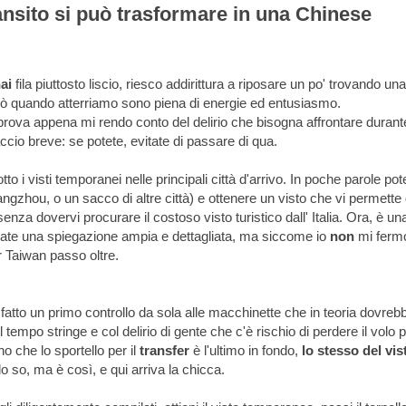
nsito si può trasformare in una Chinese
ai
fila piuttosto liscio, riesco addirittura a riposare un po' trovando una
ò quando atterriamo sono piena di energie ed entusiasmo.
ova appena mi rendo conto del delirio che bisogna affrontare durant
accio breve: se potete, evitate di passare di qua.
o i visti temporanei nelle principali città d'arrivo. In poche parole pot
gzhou, o un sacco di altre città) e ottenere un visto che vi permette 
enza dovervi procurare il costoso visto turistico dall' Italia. Ora, è un
ate una spiegazione ampia e dettagliata, ma siccome io
non
mi ferm
r Taiwan passo oltre.
 fatto un primo controllo da sola alle macchinette che in teoria dovreb
il tempo stringe e col delirio di gente che c'è rischio di perdere il volo 
no che lo sportello per il
transfer
è l'ultimo in fondo,
lo stesso del vis
o so, ma è così, e qui arriva la chicca.