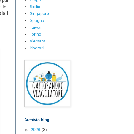
lo
per
Sicilia
fatto
ia il
Singapore
Spagna
Taiwan
Torino
Vietnam
itinerari
Archivio blog
►
2026
(3)