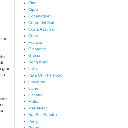
Cina
Cipro
Copenaghen
Corea del Sud
Costa Azzurra
Cuba
e un
Francia
Giappone
Grecia
ete
Hong Kong
di
a gran
Italia
o a
Italia On The Road
Lanzarote
Lione
Lisbona
bero
Malta
per
Marrakech
to
NonSoloSandro
Parigi
Praga