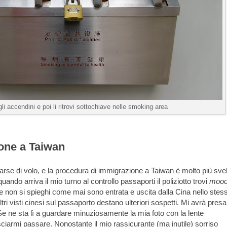
li accendini e poi li ritrovi sottochiave nelle smoking area
one a Taiwan
rse di volo, e la procedura di immigrazione a Taiwan è molto più svel
ando arriva il mio turno al controllo passaporti il poliziotto trovi
mooo
he non si spieghi come mai sono entrata e uscita dalla Cina nello stes
altri visti cinesi sul passaporto destano ulteriori sospetti. Mi avrà presa
 Se ne sta lì a guardare minuziosamente la mia foto con la lente
ciarmi passare. Nonostante il mio rassicurante (ma inutile) sorriso