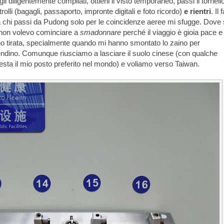
gli diligentemente compilati, ottieni il visto temporaneo, passi il tornel
controlli (bagagli, passaporto, impronte digitali e foto ricordo)
e rientri
. Il 
a chi passi da Pudong solo per le coincidenze aeree mi sfugge. Dove s
 non volevo cominciare a
smadonnare
perché il viaggio è gioia pace e
o tirata, specialmente quando mi hanno smontato lo zaino per
ndino. Comunque riusciamo a lasciare il suolo cinese (con qualche
esta il mio posto preferito nel mondo) e voliamo verso Taiwan.