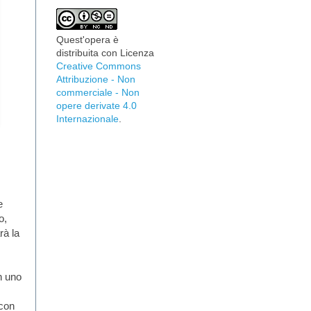
Quest'opera è
distribuita con Licenza
Creative Commons
Attribuzione - Non
commerciale - Non
opere derivate 4.0
Internazionale
.
e
o,
rà la
n uno
 con