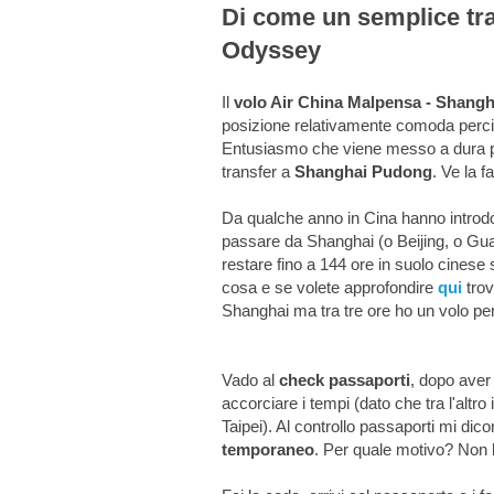
Di come un semplice tra
Odyssey
Il
volo Air China Malpensa - Shangh
posizione relativamente comoda perci
Entusiasmo che viene messo a dura pr
transfer a
Shanghai Pudong
. Ve la f
Da qualche anno in Cina hanno introdott
passare da Shanghai (o Beijing, o Guan
restare fino a 144 ore in suolo cinese s
cosa e se volete approfondire
qui
trov
Shanghai ma tra tre ore ho un volo pe
Vado al
check passaporti
, dopo aver
accorciare i tempi (dato che tra l'altro 
Taipei). Al controllo passaporti mi dico
temporaneo
. Per quale motivo? Non l