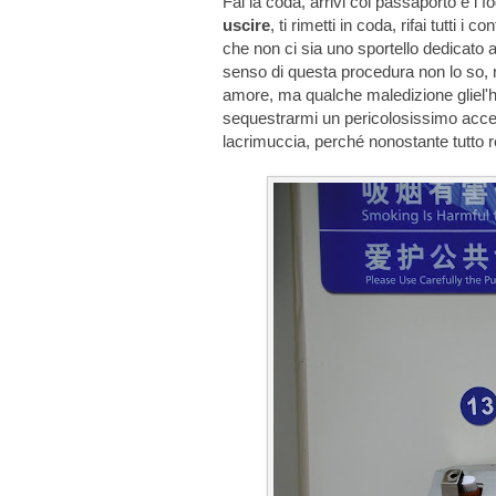
Fai la coda, arrivi col passaporto e i fo
uscire
, ti rimetti in coda, rifai tutti i 
che non ci sia uno sportello dedicato 
senso di questa procedura non lo so,
amore, ma qualche maledizione gliel'h
sequestrarmi un pericolosissimo acce
lacrimuccia, perché nonostante tutto r