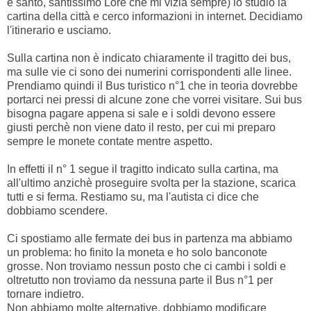
e santo, santissimo Lore che mi vizia sempre) io studio la
cartina della città e cerco informazioni in internet. Decidiamo
l'itinerario e usciamo.
Sulla cartina non è indicato chiaramente il tragitto dei bus,
ma sulle vie ci sono dei numerini corrispondenti alle linee.
Prendiamo quindi il Bus turistico n°1 che in teoria dovrebbe
portarci nei pressi di alcune zone che vorrei visitare. Sui bus
bisogna pagare appena si sale e i soldi devono essere
giusti perchè non viene dato il resto, per cui mi preparo
sempre le monete contate mentre aspetto.
In effetti il n° 1 segue il tragitto indicato sulla cartina, ma
all'ultimo anzichè proseguire svolta per la stazione, scarica
tutti e si ferma. Restiamo su, ma l'autista ci dice che
dobbiamo scendere.
Ci spostiamo alle fermate dei bus in partenza ma abbiamo
un problema: ho finito la moneta e ho solo banconote
grosse. Non troviamo nessun posto che ci cambi i soldi e
oltretutto non troviamo da nessuna parte il Bus n°1 per
tornare indietro.
Non abbiamo molte alternative, dobbiamo modificare