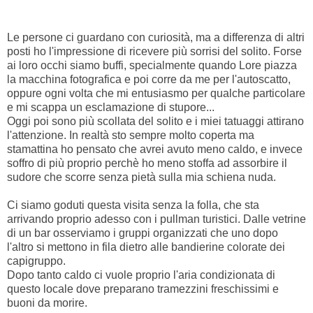
Le persone ci guardano con curiosità, ma a differenza di altri
posti ho l'impressione di ricevere più sorrisi del solito. Forse
ai loro occhi siamo buffi, specialmente quando Lore piazza
la macchina fotografica e poi corre da me per l'autoscatto,
oppure ogni volta che mi entusiasmo per qualche particolare
e mi scappa un esclamazione di stupore...
Oggi poi sono più scollata del solito e i miei tatuaggi attirano
l'attenzione. In realtà sto sempre molto coperta ma
stamattina ho pensato che avrei avuto meno caldo, e invece
soffro di più proprio perchè ho meno stoffa ad assorbire il
sudore che scorre senza pietà sulla mia schiena nuda.
Ci siamo goduti questa visita senza la folla, che sta
arrivando proprio adesso con i pullman turistici. Dalle vetrine
di un bar osserviamo i gruppi organizzati che uno dopo
l'altro si mettono in fila dietro alle bandierine colorate dei
capigruppo.
Dopo tanto caldo ci vuole proprio l'aria condizionata di
questo locale dove preparano tramezzini freschissimi e
buoni da morire.