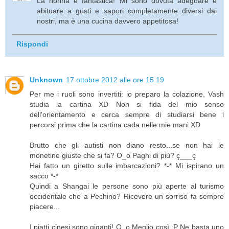
La nonna è fantastica! Mi sono dovuta adeguare e
abituare a gusti e sapori completamente diversi dai
nostri, ma è una cucina davvero appetitosa!
Rispondi
Unknown
17 ottobre 2012 alle ore 15:19
Per me i ruoli sono invertiti: io preparo la colazione, Vash
studia la cartina XD Non si fida del mio senso
dell'orientamento e cerca sempre di studiarsi bene i
percorsi prima che la cartina cada nelle mie mani XD
Brutto che gli autisti non diano resto...se non hai le
monetine giuste che si fa? O_o Paghi di più? ç___ç
Hai fatto un giretto sulle imbarcazioni? *-* Mi ispirano un
sacco *-*
Quindi a Shangai le persone sono più aperte al turismo
occidentale che a Pechino? Ricevere un sorriso fa sempre
piacere...
I piatti cinesi sono giganti! O_o Meglio così :P Ne basta uno