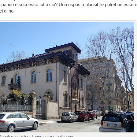
 quando è successo tutto ciò? Una risposta plausibile potrebbe esser
ei di no.
Angoli nascosti di Torino e case bellissime