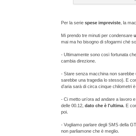
Per la serie
spese impreviste
, la ma
Mi prendo tre minuti per condensare
u
mai ma ho bisogno di sfogarmi ché son
- Ultimamente sono così fortunata che 
cambia direzione.
- Stare senza macchina non sarebbe una
sarebbe una tragedia lo stesso). E co
d'aria sarà di circa cinque chilometri 
- Ci metto un'ora ad andare a lavoro 
delle 00.12,
dato che è l'ultima
. E co
poi.
- Vogliamo parlare degli SMS della GT
non parliamone che è meglio.