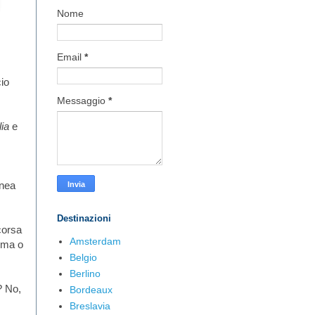
Nome
Email
*
io
Messaggio
*
lia
e
inea
Destinazioni
corsa
Amsterdam
rima o
Belgio
Berlino
? No,
Bordeaux
Breslavia