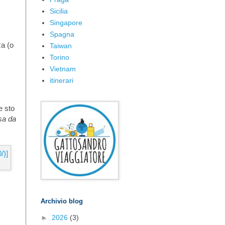
Sicilia
Singapore
Spagna
za (o
Taiwan
Torino
Vietnam
itinerari
e sto
sa da
Archivio blog
►
2026
(3)