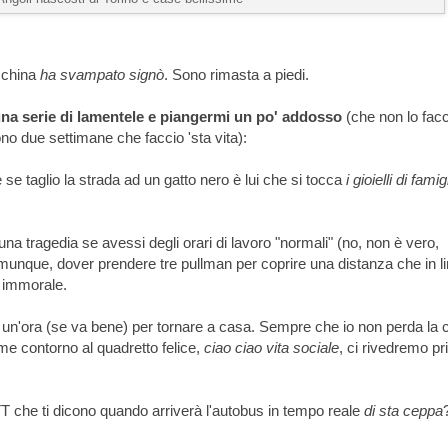
cchina
ha svampato signò
. Sono rimasta a piedi.
na serie di lamentele e piangermi un po' addosso
(che non lo facc
o due settimane che faccio 'sta vita):
se taglio la strada ad un gatto nero è lui che si tocca
i gioielli di famig
 tragedia se avessi degli orari di lavoro "normali" (no, non è vero,
munque, dover prendere tre pullman per coprire una distanza che in l
è immorale.
e un'ora (se va bene) per tornare a casa. Sempre che io non perda la 
me contorno al quadretto felice,
ciao ciao vita sociale
, ci rivedremo p
T che ti dicono quando arriverà l'autobus in tempo reale
di sta ceppa