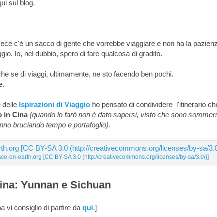
qui sul blog.
vece c'è un sacco di gente che vorrebbe viaggiare e non ha la pazien
aggio. Io, nel dubbio, spero di fare qualcosa di gradito.
anche se di viaggi, ultimamente, ne sto facendo ben pochi.
e.
 delle
Ispirazioni di Viaggio
ho pensato di condividere l'itinerario ch
 in Cina
(quando lo farò non è dato sapersi, visto che sono sommer
nno bruciando tempo e portafoglio).
e-on-earth.org [CC BY-SA 3.0 (http://creativecommons.org/licenses/by-sa/3.0/)]
 Cina: Yunnan e Sichuan
a vi consiglio di partire da
qui
.]