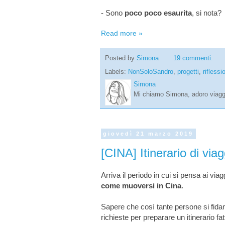
- Sono
poco poco esaurita
, si nota?
Read more »
Posted by
Simona
19 commenti:
Labels:
NonSoloSandro
,
progetti
,
riflessi
Simona
Mi chiamo Simona, adoro viaggi
giovedì 21 marzo 2019
[CINA] Itinerario di vi
Arriva il periodo in cui si pensa ai viag
come muoversi in Cina
.
Sapere che così tante persone si fidan
richieste per preparare un itinerario 