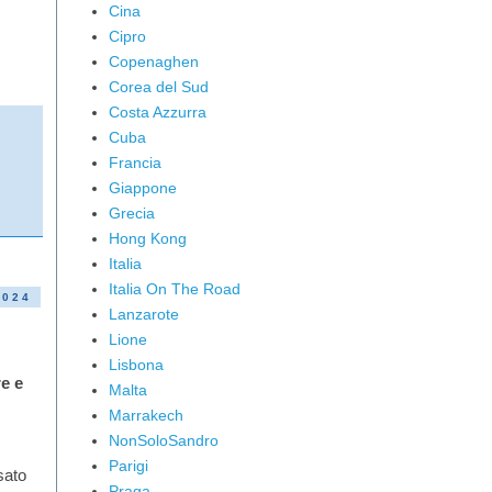
Cina
Cipro
Copenaghen
Corea del Sud
Costa Azzurra
Cuba
Francia
Giappone
Grecia
Hong Kong
Italia
Italia On The Road
2024
Lanzarote
Lione
Lisbona
e e
Malta
Marrakech
NonSoloSandro
Parigi
sato
Praga