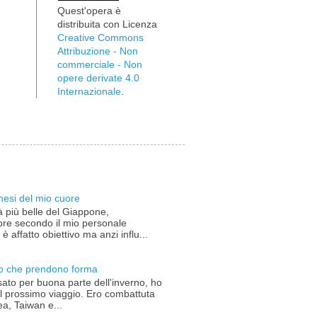
Quest'opera è
distribuita con Licenza
Creative Commons
Attribuzione - Non
commerciale - Non
opere derivate 4.0
Internazionale
.
nesi del mio cuore
à più belle del Giappone,
re secondo il mio personale
è affatto obiettivo ma anzi influ...
gio che prendono forma
ato per buona parte dell'inverno, ho
el prossimo viaggio. Ero combattuta
a, Taiwan e...