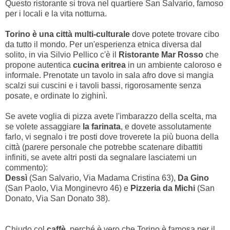
Questo ristorante si trova nel quartiere San Salvario, famoso
per i locali e la vita notturna.
Torino è una città multi-culturale
dove potete trovare cibo
da tutto il mondo. Per un'esperienza etnica diversa dal
solito, in via Silvio Pellico c'è il
Ristorante Mar Rosso
che
propone autentica
cucina eritrea
in un ambiente caloroso e
informale. Prenotate un tavolo in sala afro dove si mangia
scalzi sui cuscini e i tavoli bassi, rigorosamente senza
posate, e ordinate lo zighinì.
Se avete voglia di pizza avete l'imbarazzo della scelta, ma
se volete assaggiare
la farinata
, e dovete assolutamente
farlo, vi segnalo i tre posti dove troverete la più buona della
città (parere personale che potrebbe scatenare dibattiti
infiniti, se avete altri posti da segnalare lasciatemi un
commento):
Dessì
(San Salvario, Via Madama Cristina 63),
Da Gino
(San Paolo, Via Monginevro 46) e
Pizzeria da Michi
(San
Donato, Via San Donato 38).
Chiudo col
caffè
, perché è vero che Torino è famosa per il