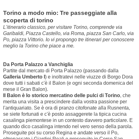
Torino a modo mio: Tre passeggiate alla
scoperta di torino
L'itinerario classico, per visitare Torino, comprende via
Garibaldi, Piazza Castello, via Roma, piazza San Carlo, via
Po, piazza Vittorio. Io vi propongo tre itinerari per conoscere
meglio la Torino che piace a me.
Da Porta Palazzo a Vanchiglia
Partite dal mercato di Porta Palazzo (passando dalla
Galleria Umberto I
) e inoltratevi nelle viuzze di Borgo Dora
dove tutti i sabati c'è il Balon (e ogni seconda domenica del
mese il Gran Balon).
Il Balon è lo storico mercatino delle pulci di Torino
, che
merita una visita a prescindere dalla vostra passione per
l'antiquariato. Se è ora di pranzo citofonate alla Rusnenta,
se siete fortunati e c'è posto assaggerete la tipica cucina
casalinga piemontese in un contesto davvero particolare. E
quando dico casalinga intendo nel vero senso della parola.
Proseguite poi su corso Regina e andate verso il Po,
oltrepassate i Giardini Reali e proseguite in Corso San