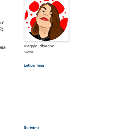
po'
2),
Viaggio, disegno,
ata
scrivo.
Lettori fissi
Scrivimi