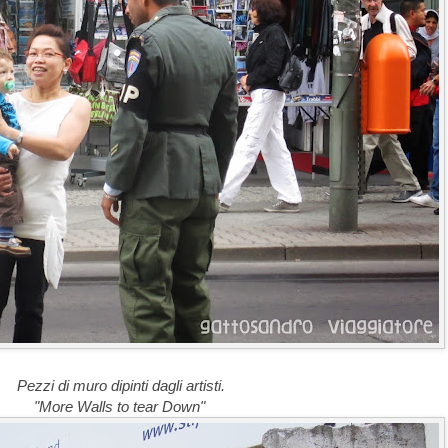
Pezzi di muro dipinti dagli artisti.
"More Walls to tear Down"