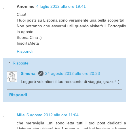
Anonimo
4 luglio 2012 alle ore 19:41
Ciao!
I tuoi posts su Lisbona sono veramente una bella scoperta!
Non potranno che essermi utili quando visiterò il Portogallo
in agosto!
Buona Cina :)
InsolitaMeta
Rispondi
Risposte
Simona
24 agosto 2012 alle ore 20:33
Leggerò volentieri il tuo resoconto di viaggio, grazie! :)
Rispondi
Mile
5 agosto 2012 alle ore 11:04
che meraviglia....mi sono letta tutti i tuoi post dedicati a
Lisbona che visiterò tra 1 mese e....mi hai lasciata a bocca