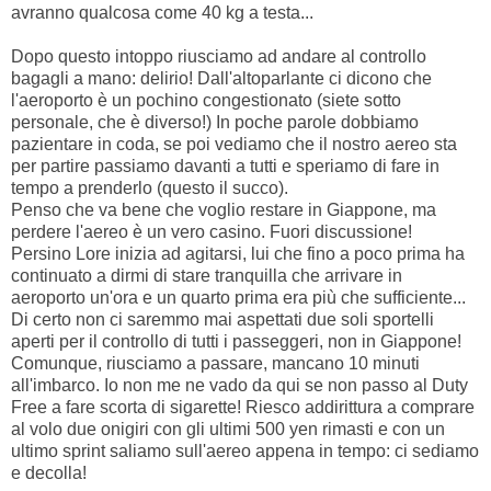
avranno qualcosa come 40 kg a testa...
Dopo questo intoppo riusciamo ad andare al controllo
bagagli a mano: delirio! Dall'altoparlante ci dicono che
l'aeroporto è un pochino congestionato (siete sotto
personale, che è diverso!) In poche parole dobbiamo
pazientare in coda, se poi vediamo che il nostro aereo sta
per partire passiamo davanti a tutti e speriamo di fare in
tempo a prenderlo (questo il succo).
Penso che va bene che voglio restare in Giappone, ma
perdere l'aereo è un vero casino. Fuori discussione!
Persino Lore inizia ad agitarsi, lui che fino a poco prima ha
continuato a dirmi di stare tranquilla che arrivare in
aeroporto un'ora e un quarto prima era più che sufficiente...
Di certo non ci saremmo mai aspettati due soli sportelli
aperti per il controllo di tutti i passeggeri, non in Giappone!
Comunque, riusciamo a passare, mancano 10 minuti
all'imbarco. Io non me ne vado da qui se non passo al Duty
Free a fare scorta di sigarette! Riesco addirittura a comprare
al volo due onigiri con gli ultimi 500 yen rimasti e con un
ultimo sprint saliamo sull'aereo appena in tempo: ci sediamo
e decolla!