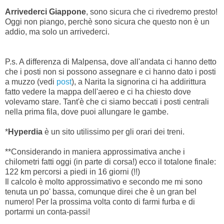
Arrivederci Giappone
, sono sicura che ci rivedremo presto!
Oggi non piango, perchè sono sicura che questo non è un
addio, ma solo un arrivederci.
P.s. A differenza di Malpensa, dove all'andata ci hanno detto
che i posti non si possono assegnare e ci hanno dato i posti
a muzzo (vedi
post
), a Narita la signorina ci ha addirittura
fatto vedere la mappa dell'aereo e ci ha chiesto dove
volevamo stare. Tant'è che ci siamo beccati i posti centrali
nella prima fila, dove puoi allungare le gambe.
*
Hyperdia
è un sito utilissimo per gli orari dei treni.
**Considerando in maniera approssimativa anche i
chilometri fatti oggi (in parte di corsa!) ecco il totalone finale:
122 km percorsi a piedi in 16 giorni (!!)
Il calcolo è molto approssimativo e secondo me mi sono
tenuta un po' bassa, comunque direi che è un gran bel
numero! Per la prossima volta conto di farmi furba e di
portarmi un conta-passi!