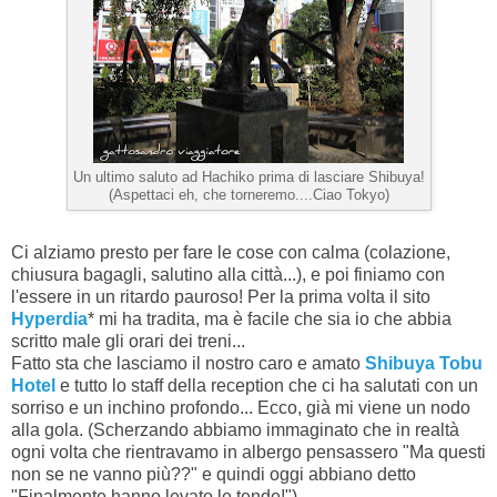
Un ultimo saluto ad Hachiko prima di lasciare Shibuya!
(Aspettaci eh, che torneremo....Ciao Tokyo)
Ci alziamo presto per fare le cose con calma (colazione,
chiusura bagagli, salutino alla città...), e poi finiamo con
l'essere in un ritardo pauroso! Per la prima volta il sito
Hyperdia
* mi ha tradita, ma è facile che sia io che abbia
scritto male gli orari dei treni...
Fatto sta che lasciamo il nostro caro e amato
Shibuya Tobu
Hotel
e tutto lo staff della reception che ci ha salutati con un
sorriso e un inchino profondo... Ecco, già mi viene un nodo
alla gola. (Scherzando abbiamo immaginato che in realtà
ogni volta che rientravamo in albergo pensassero "Ma questi
non se ne vanno più??" e quindi oggi abbiano detto
"Finalmente hanno levato le tende!")