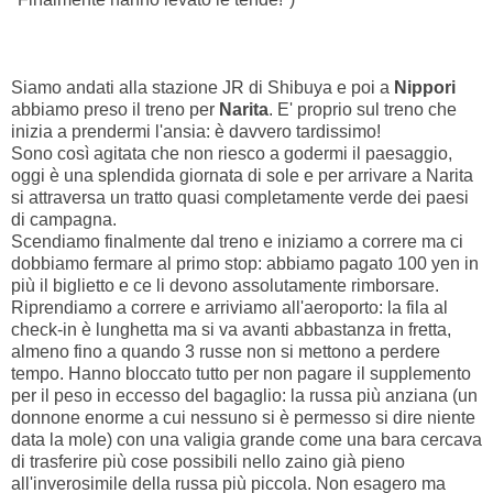
Siamo andati alla stazione JR di Shibuya e poi a
Nippori
abbiamo preso il treno per
Narita
. E' proprio sul treno che
inizia a prendermi l'ansia: è davvero tardissimo!
Sono così agitata che non riesco a godermi il paesaggio,
oggi è una splendida giornata di sole e per arrivare a Narita
si attraversa un tratto quasi completamente verde dei paesi
di campagna.
Scendiamo finalmente dal treno e iniziamo a correre ma ci
dobbiamo fermare al primo stop: abbiamo pagato 100 yen in
più il biglietto e ce li devono assolutamente rimborsare.
Riprendiamo a correre e arriviamo all'aeroporto: la fila al
check-in è lunghetta ma si va avanti abbastanza in fretta,
almeno fino a quando 3 russe non si mettono a perdere
tempo. Hanno bloccato tutto per non pagare il supplemento
per il peso in eccesso del bagaglio: la russa più anziana (un
donnone enorme a cui nessuno si è permesso si dire niente
data la mole) con una valigia grande come una bara cercava
di trasferire più cose possibili nello zaino già pieno
all'inverosimile della russa più piccola. Non esagero ma