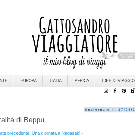
ENTE
EUROPA
ITALIA
AFRICA
IDEE DI VIAGGIO
Aggiornato il:
17/09/
alità di Beppu
tata precedente: Una giornata a Nagasaki -