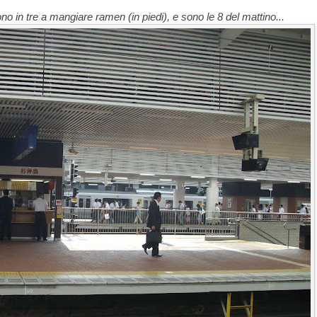
ono in tre a mangiare ramen (in piedi), e sono le 8 del mattino...