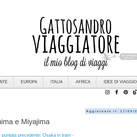
ENTE
EUROPA
ITALIA
AFRICA
IDEE DI VIAGGIO
Aggiornato il:
17/09/
hima e Miyajima
- puntata precedente: Osaka in tram -