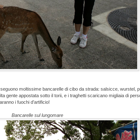
sseguono moltissime bancarelle di cibo da strada: salsicce, wurstel, 
olta gente appostata sotto il torii, e i traghetti scaricano migliaia di per
ranno i fuochi d’artificio!
Bancarelle sul lungomare