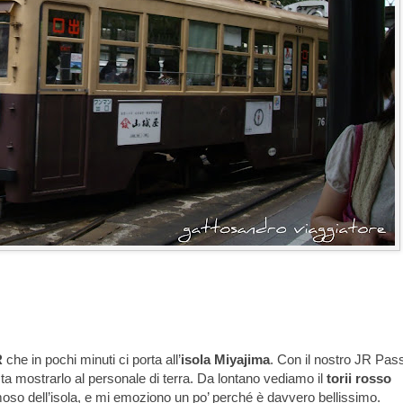
R
che in pochi minuti ci porta all’
isola Miyajima
. Con il nostro JR Pas
sta mostrarlo al personale di terra. Da lontano vediamo il
torii rosso
amoso dell’isola, e mi emoziono un po’ perché è davvero bellissimo.