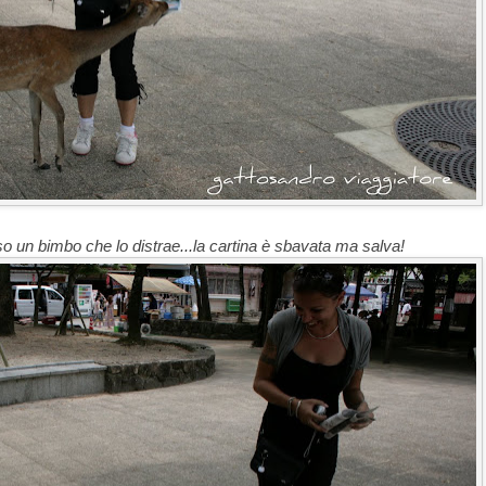
so un bimbo che lo distrae...la cartina è sbavata ma salva!