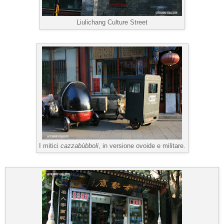
Liulichang Culture Street
I mitici
cazzabùbboli
, in versione ovoide e militare.