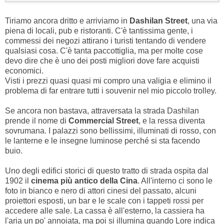
Tiriamo ancora dritto e arriviamo in
Dashilan Street
, una via
piena di locali, pub e ristoranti. C'è tantissima gente, i
commessi dei negozi attirano i turisti tentando di vendere
qualsiasi cosa. C'è tanta paccottiglia, ma per molte cose
devo dire che è uno dei posti migliori dove fare acquisti
economici.
Visti i prezzi quasi quasi mi compro una valigia e elimino il
problema di far entrare tutti i souvenir nel mio piccolo trolley.
Se ancora non bastava, attraversata la strada Dashilan
prende il nome di
Commercial Street
, e la ressa diventa
sovrumana. I palazzi sono bellissimi, illuminati di rosso, con
le lanterne e le insegne luminose perché si sta facendo
buio.
Uno degli edifici storici di questo tratto di strada ospita dal
1902 il
cinema più antico della Cina
. All'interno ci sono le
foto in bianco e nero di attori cinesi del passato, alcuni
proiettori esposti, un bar e le scale con i tappeti rossi per
accedere alle sale. La cassa è all'esterno, la cassiera ha
l'aria un po' annoiata, ma poi si illumina quando Lore indica