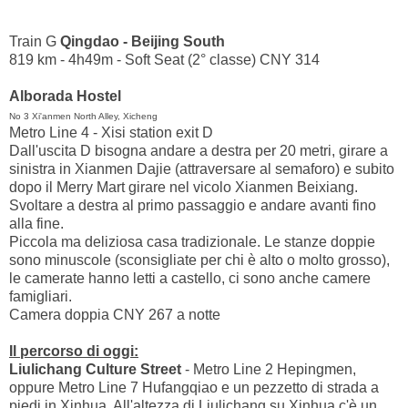
Train G
Qingdao - Beijing South
819 km - 4h49m - Soft Seat (2° classe) CNY 314
Alborada Hostel
No 3 Xi'anmen North Alley, Xicheng
Metro Line 4 - Xisi station exit D
Dall'uscita D bisogna andare a destra per 20 metri, girare a
sinistra in Xianmen Dajie (attraversare al semaforo) e subito
dopo il Merry Mart girare nel vicolo Xianmen Beixiang.
Svoltare a destra al primo passaggio e andare avanti fino
alla fine.
Piccola ma deliziosa casa tradizionale. Le stanze doppie
sono minuscole (sconsigliate per chi è alto o molto grosso),
le camerate hanno letti a castello, ci sono anche camere
famigliari.
Camera doppia CNY 267 a notte
Il percorso di oggi:
Liulichang Culture Street
- Metro Line 2 Hepingmen,
oppure Metro Line 7 Hufangqiao e un pezzetto di strada a
piedi in Xinhua. All'altezza di Liulichang su Xinhua c'è un