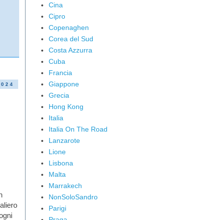
Cina
Cipro
Copenaghen
Corea del Sud
Costa Azzurra
Cuba
Francia
Giappone
2024
Grecia
Hong Kong
Italia
Italia On The Road
Lanzarote
Lione
Lisbona
Malta
Marrakech
n
NonSoloSandro
naliero
Parigi
ogni
Praga