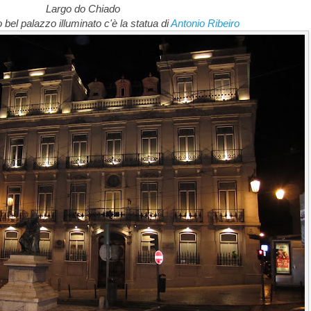
Largo do Chiado
 bel palazzo illuminato c'è la statua di
Antonio Ribeiro