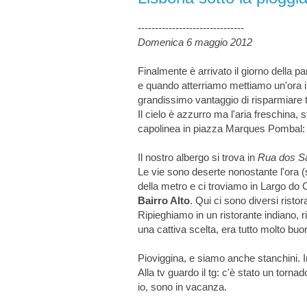
-------------------------------
Domenica 6 maggio 2012
Finalmente è arrivato il giorno della par
e quando atterriamo mettiamo un'ora in
grandissimo vantaggio di risparmiare t
Il cielo è azzurro ma l'aria freschina
capolinea in piazza Marques Pombal: t
Il nostro albergo si trova in
Rua dos Sa
Le vie sono deserte nonostante l'ora (
della metro e ci troviamo in Largo do C
Bairro Alto
. Qui ci sono diversi risto
Ripieghiamo in un ristorante indiano, 
una cattiva scelta, era tutto molto 
Pioviggina, e siamo anche stanchini. In
Alla tv guardo il tg: c'è stato un torn
io, sono in vacanza.