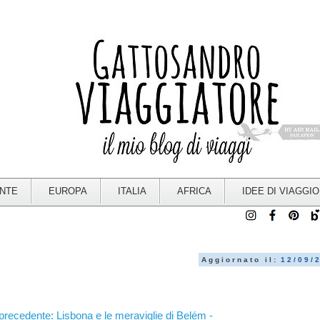
ENTE
EUROPA
ITALIA
AFRICA
IDEE DI VIAGGIO
Aggiornato il:
12/09/
 precedente: Lisbona e le meraviglie di Belém -