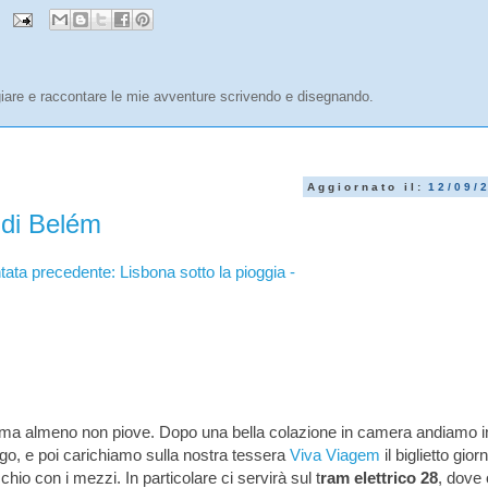
are e raccontare le mie avventure scrivendo e disegnando.
Aggiornato il:
12/09/
 di Belém
tata precedente: Lisbona sotto la pioggia -
 ma almeno non piove. Dopo una bella colazione in camera andiamo i
go, e poi carichiamo sulla nostra tessera
Viva Viagem
il biglietto gior
io con i mezzi. In particolare ci servirà sul t
ram elettrico 28
, dove 