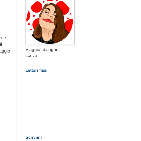
ia è
l
Viaggio, disegno,
iaggio
scrivo.
Lettori fissi
Scrivimi