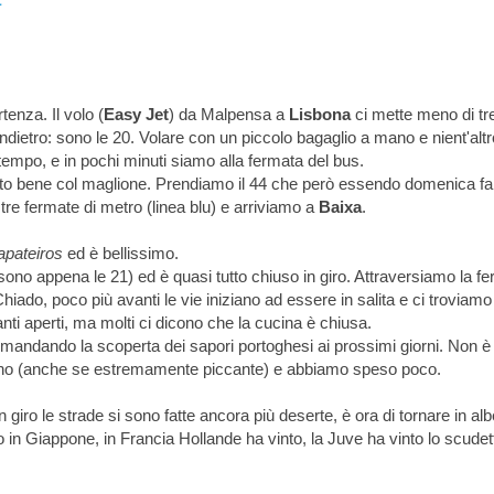
tenza. Il volo (
Easy Jet
) da Malpensa a
Lisbona
ci mette meno di tr
dietro: sono le 20. Volare con un piccolo bagaglio a mano e nient'altro
empo, e in pochi minuti siamo alla fermata del bus.
, sto bene col maglione. Prendiamo il 44 che però essendo domenica fa
re fermate di metro (linea blu) e arriviamo a
Baixa
.
pateiros
ed è bellissimo.
sono appena le 21) ed è quasi tutto chiuso in giro. Attraversiamo la f
hiado, poco più avanti le vie iniziano ad essere in salita e ci troviamo
ranti aperti, ma molti ci dicono che la cucina è chiusa.
rimandando la scoperta dei sapori portoghesi ai prossimi giorni. Non è
buono (anche se estremamente piccante) e abbiamo speso poco.
 giro le strade si sono fatte ancora più deserte, è ora di tornare in alb
ado in Giappone, in Francia Hollande ha vinto, la Juve ha vinto lo scudet