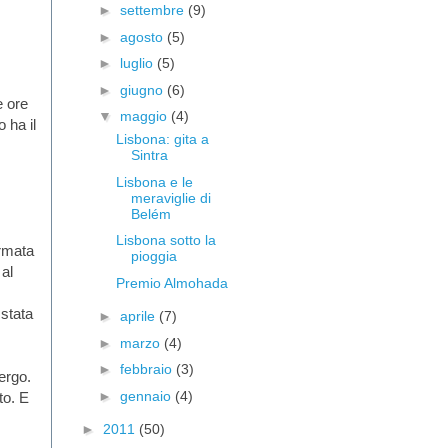
►
settembre
(9)
►
agosto
(5)
►
luglio
(5)
►
giugno
(6)
e ore
▼
maggio
(4)
 ha il
Lisbona: gita a
Sintra
Lisbona e le
meraviglie di
Belém
Lisbona sotto la
ermata
pioggia
 al
Premio Almohada
 stata
►
aprile
(7)
►
marzo
(4)
►
febbraio
(3)
ergo.
►
gennaio
(4)
to. E
►
2011
(50)