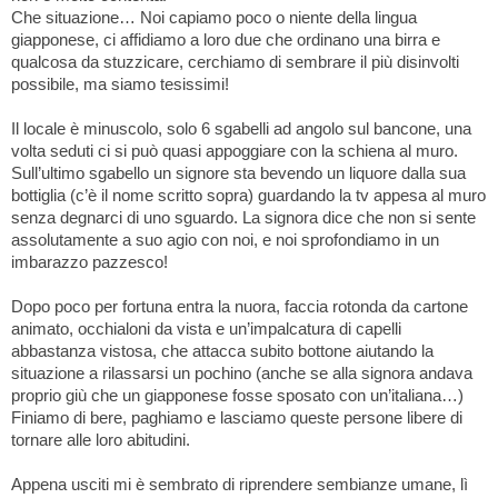
Che situazione… Noi capiamo poco o niente della lingua
giapponese, ci affidiamo a loro due che ordinano una birra e
qualcosa da stuzzicare, cerchiamo di sembrare il più disinvolti
possibile, ma siamo tesissimi!
Il locale è minuscolo, solo 6 sgabelli ad angolo sul bancone, una
volta seduti ci si può quasi appoggiare con la schiena al muro.
Sull’ultimo sgabello un signore sta bevendo un liquore dalla sua
bottiglia (c’è il nome scritto sopra) guardando la tv appesa al muro
senza degnarci di uno sguardo. La signora dice che non si sente
assolutamente a suo agio con noi, e noi sprofondiamo in un
imbarazzo pazzesco!
Dopo poco per fortuna entra la nuora, faccia rotonda da cartone
animato, occhialoni da vista e un’impalcatura di capelli
abbastanza vistosa, che attacca subito bottone aiutando la
situazione a rilassarsi un pochino (anche se alla signora andava
proprio giù che un giapponese fosse sposato con un’italiana…)
Finiamo di bere, paghiamo e lasciamo queste persone libere di
tornare alle loro abitudini.
Appena usciti mi è sembrato di riprendere sembianze umane, lì