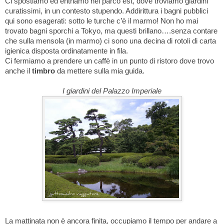
Ci spostiamo ed entriamo nel parco est, dove troviamo giardini
curatissimi, in un contesto stupendo. Addirittura i bagni pubblici
qui sono esagerati: sotto le turche c’è il marmo! Non ho mai
trovato bagni sporchi a Tokyo, ma questi brillano….senza contare
che sulla mensola (in marmo) ci sono una decina di rotoli di carta
igienica disposta ordinatamente in fila.
Ci fermiamo a prendere un caffè in un punto di ristoro dove trovo
anche il
timbro
da mettere sulla mia guida.
I giardini del Palazzo Imperiale
La mattinata non è ancora finita, occupiamo il tempo per andare a