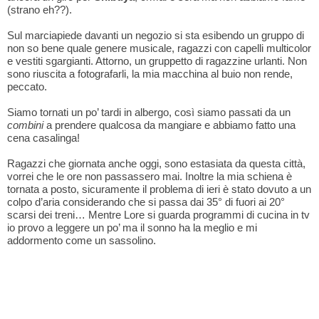
(strano eh??).
Sul marciapiede davanti un negozio si sta esibendo un gruppo di
non so bene quale genere musicale, ragazzi con capelli multicolor
e vestiti sgargianti. Attorno, un gruppetto di ragazzine urlanti. Non
sono riuscita a fotografarli, la mia macchina al buio non rende,
peccato.
Siamo tornati un po’ tardi in albergo, così siamo passati da un
combini
a prendere qualcosa da mangiare e abbiamo fatto una
cena casalinga!
Ragazzi che giornata anche oggi, sono estasiata da questa città,
vorrei che le ore non passassero mai. Inoltre la mia schiena è
tornata a posto, sicuramente il problema di ieri è stato dovuto a un
colpo d’aria considerando che si passa dai 35° di fuori ai 20°
scarsi dei treni… Mentre Lore si guarda programmi di cucina in tv
io provo a leggere un po’ ma il sonno ha la meglio e mi
addormento come un sassolino.