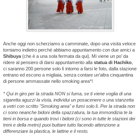
Anche oggi non scherziamo a camminate, dopo una visita veloce
torniamo indietro perché abbiamo appuntamento con due amici a
Shibuya
(che è a una sola fermata da qui). Mi viene un po’ da
ridere al pensiero di darsi appuntamento alla
statua di Hachiko
,
ci saranno 200 persone solo lì intorno a farsi le foto, dalla stazione
entrano ed escono a migliaia, senza contare un’altra cinquantina
di persone ammassate nello smoking area*!
* Qui in giro per la strada NON si fuma, se ti viene voglia di una
sigaretta aguzzi la vista, individui un posacenere o una stanzetta
a vetri con scritto "Smoking area" e fumi solo lì. Per la strada non
ci sono neanche bidoni della spazzatura, la tua immondizia te la
tieni in borsa e quando trovi i bidoni (ci sono in tutte le stazioni dei
treni e della metro) puoi buttare tutto facendo attenzione a
differenziare la plastica, le lattine e il resto.