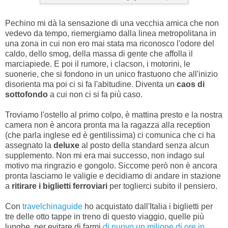
Pechino mi dà la sensazione di una vecchia amica che non
vedevo da tempo, riemergiamo dalla linea metropolitana in
una zona in cui non ero mai stata ma riconosco l'odore del
caldo, dello smog, della massa di gente che affolla il
marciapiede. E poi il rumore, i clacson, i motorini, le
suonerie, che si fondono in un unico frastuono che all'inizio
disorienta ma poi ci si fa l'abitudine. Diventa un
caos di
sottofondo
a cui non ci si fa più caso.
Troviamo l'ostello al primo colpo, è mattina presto e la nostra
camera non è ancora pronta ma la ragazza alla reception
(che parla inglese ed è gentilissima) ci comunica che ci ha
assegnato la
deluxe
al posto della standard senza alcun
supplemento. Non mi era mai successo, non indago sul
motivo ma ringrazio e gongolo. Siccome però non è ancora
pronta lasciamo le valigie e decidiamo di andare in stazione
a
ritirare i biglietti ferroviari
per toglierci subito il pensiero.
Con
travelchinaguide
ho acquistato dall'Italia i biglietti per
tre delle otto tappe in treno di questo viaggio, quelle più
lunghe, per evitare di farmi
di nuovo un milione di ore in