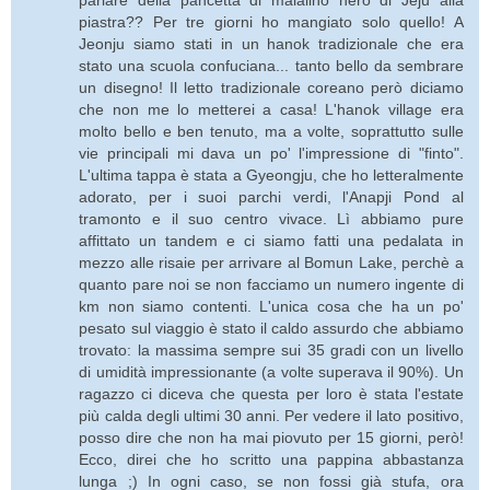
parlare della pancetta di maialino nero di Jeju alla
piastra?? Per tre giorni ho mangiato solo quello! A
Jeonju siamo stati in un hanok tradizionale che era
stato una scuola confuciana... tanto bello da sembrare
un disegno! Il letto tradizionale coreano però diciamo
che non me lo metterei a casa! L'hanok village era
molto bello e ben tenuto, ma a volte, soprattutto sulle
vie principali mi dava un po' l'impressione di "finto".
L'ultima tappa è stata a Gyeongju, che ho letteralmente
adorato, per i suoi parchi verdi, l'Anapji Pond al
tramonto e il suo centro vivace. Lì abbiamo pure
affittato un tandem e ci siamo fatti una pedalata in
mezzo alle risaie per arrivare al Bomun Lake, perchè a
quanto pare noi se non facciamo un numero ingente di
km non siamo contenti. L'unica cosa che ha un po'
pesato sul viaggio è stato il caldo assurdo che abbiamo
trovato: la massima sempre sui 35 gradi con un livello
di umidità impressionante (a volte superava il 90%). Un
ragazzo ci diceva che questa per loro è stata l'estate
più calda degli ultimi 30 anni. Per vedere il lato positivo,
posso dire che non ha mai piovuto per 15 giorni, però!
Ecco, direi che ho scritto una pappina abbastanza
lunga ;) In ogni caso, se non fossi già stufa, ora