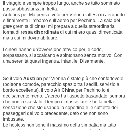
Il viaggio è sempre troppo lungo, anche se tutto sommato
passa abbastanza in fretta.
Autobus per Malpensa, volo per Vienna, attesa in aeroporto
e finalmente l'imbarco sull'aereo per Pechino. La sala del
gate
gremita di cinesi mi prepara a quella straordinaria
forma di
ressa disordinata
di cui mi ero quasi dimenticata
ma a cui mi dovrò abituare.
I cinesi hanno un'avversione atavica per le code,
sorpassano, si accalcano e spintonano senza motivo. Con
una serenità quasi ingenua, infantile. Disarmante.
Se il volo
Austrian
per Vienna è stato più che confortevole
(poltrone comode, parecchio spazio tra i sedili, servizio a
bordo eccellente), il volo
Air China
per Pechino lo è
decisamente meno. L'aereo ha l'aspetto trasandato, sembra
che non ci sia stato il tempo di riassettare e ho la netta
sensazione che sto usando la copertina e le cuffiette dei
passeggeri del volo precedente, dato che non sono
imbustate.
Le hostess non sono il massimo della simpatia ma tutto