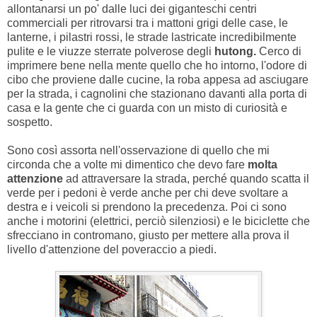
allontanarsi un po' dalle luci dei giganteschi centri
commerciali per ritrovarsi tra i mattoni grigi delle case, le
lanterne, i pilastri rossi, le strade lastricate incredibilmente
pulite e le viuzze sterrate polverose degli
hutong.
Cerco di
imprimere bene nella mente quello che ho intorno, l'odore di
cibo che proviene dalle cucine, la roba appesa ad asciugare
per la strada, i cagnolini che stazionano davanti alla porta di
casa e la gente che ci guarda con un misto di curiosità e
sospetto.
Sono così assorta nell'osservazione di quello che mi
circonda che a volte mi dimentico che devo fare
molta
attenzione
ad attraversare la strada, perché quando scatta il
verde per i pedoni è verde anche per chi deve svoltare a
destra e i veicoli si prendono la precedenza. Poi ci sono
anche i motorini (elettrici, perciò silenziosi) e le biciclette che
sfrecciano in contromano, giusto per mettere alla prova il
livello d'attenzione del poveraccio a piedi.