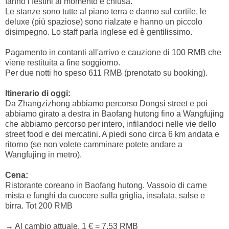
fanno i festini al momento è chiusa.
Le stanze sono tutte al piano terra e danno sul cortile, le
deluxe (più spaziose) sono rialzate e hanno un piccolo
disimpegno. Lo staff parla inglese ed è gentilissimo.
Pagamento in contanti all'arrivo e cauzione di 100 RMB che
viene restituita a fine soggiorno.
Per due notti ho speso 611 RMB (prenotato su booking).
Itinerario di oggi:
Da Zhangzizhong abbiamo percorso Dongsi street e poi
abbiamo girato a destra in Baofang hutong fino a Wangfujing
che abbiamo percorso per intero, infilandoci nelle vie dello
street food e dei mercatini. A piedi sono circa 6 km andata e
ritorno (se non volete camminare potete andare a
Wangfujing in metro).
Cena:
Ristorante coreano in Baofang hutong. Vassoio di carne
mista e funghi da cuocere sulla griglia, insalata, salse e
birra. Tot 200 RMB
→
Al cambio attuale, 1 € = 7,53 RMB