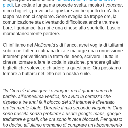
piedi
. La coda è lunga ma procede svelta, mostro i
voucher
,
ritiro i biglietti, provo ad acquistare anche quelli di un'altra
tappa ma non ci capiamo. Sono sveglia da troppe ore, la
comunicazione sta diventando difficoltosa anche tra me e
Lore, figuriamoci tra noi e una cinese allo sportello. Lascio
momentaneamente perdere.
Ci infiliamo nel
McDonald's
di fianco, avrei voglia di tuffarmi
subito nell'offerta culinaria locale ma urge una connessione
internet* per verificare la tratta del treno, scrivere il tutto in
cinese, tornare a fare la coda in stazione, prendere gli altri
biglietti che volevo, e chiudere la questione. Ora possiamo
tornare a buttarci nel letto nella nostra suite.
*In Cina c'è il wifi quasi ovunque, ma il giorno prima di
partire, all'ennesima verifica, ho avuto la certezza che
rispetto a tre anni fa il blocco dei siti internet è diventato
praticamente totale. Durante il mio secondo viaggio in Cina
sono riuscita senza problemi a usare google maps, google
traduttore e gmail, che ora sono invece bloccati. Per questo
ho deciso all'ultimo momento di comprare un'abbonamento