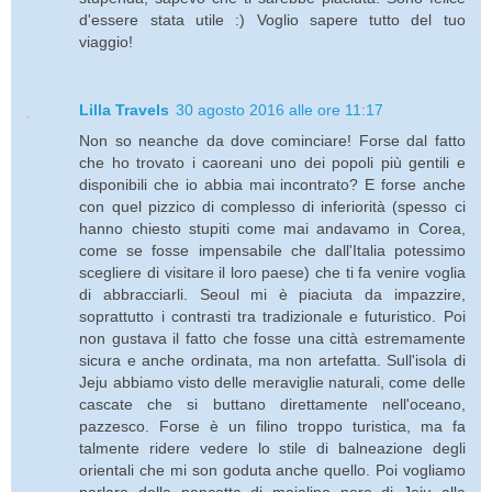
d'essere stata utile :) Voglio sapere tutto del tuo
viaggio!
Lilla Travels
30 agosto 2016 alle ore 11:17
Non so neanche da dove cominciare! Forse dal fatto
che ho trovato i caoreani uno dei popoli più gentili e
disponibili che io abbia mai incontrato? E forse anche
con quel pizzico di complesso di inferiorità (spesso ci
hanno chiesto stupiti come mai andavamo in Corea,
come se fosse impensabile che dall'Italia potessimo
scegliere di visitare il loro paese) che ti fa venire voglia
di abbracciarli. Seoul mi è piaciuta da impazzire,
soprattutto i contrasti tra tradizionale e futuristico. Poi
non gustava il fatto che fosse una città estremamente
sicura e anche ordinata, ma non artefatta. Sull'isola di
Jeju abbiamo visto delle meraviglie naturali, come delle
cascate che si buttano direttamente nell'oceano,
pazzesco. Forse è un filino troppo turistica, ma fa
talmente ridere vedere lo stile di balneazione degli
orientali che mi son goduta anche quello. Poi vogliamo