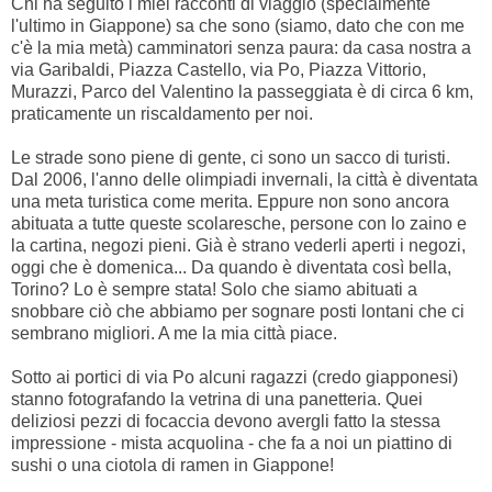
Chi ha seguito i miei racconti di viaggio (specialmente
l'ultimo in Giappone) sa che sono (siamo, dato che con me
c'è la mia metà) camminatori senza paura: da casa nostra a
via Garibaldi, Piazza Castello, via Po, Piazza Vittorio,
Murazzi, Parco del Valentino la passeggiata è di circa 6 km,
praticamente un riscaldamento per noi.
Le strade sono piene di gente, ci sono un sacco di turisti.
Dal 2006, l'anno delle olimpiadi invernali, la città è diventata
una meta turistica come merita. Eppure non sono ancora
abituata a tutte queste scolaresche, persone con lo zaino e
la cartina, negozi pieni. Già è strano vederli aperti i negozi,
oggi che è domenica... Da quando è diventata così bella,
Torino? Lo è sempre stata! Solo che siamo abituati a
snobbare ciò che abbiamo per sognare posti lontani che ci
sembrano migliori. A me la mia città piace.
Sotto ai portici di via Po alcuni ragazzi (credo giapponesi)
stanno fotografando la vetrina di una panetteria. Quei
deliziosi pezzi di focaccia devono avergli fatto la stessa
impressione - mista acquolina - che fa a noi un piattino di
sushi o una ciotola di ramen in Giappone!