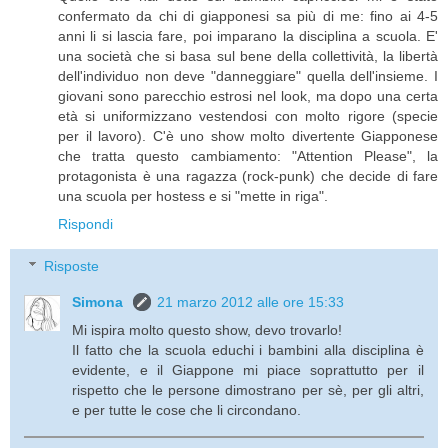
confermato da chi di giapponesi sa più di me: fino ai 4-5
anni li si lascia fare, poi imparano la disciplina a scuola. E'
una società che si basa sul bene della collettività, la libertà
dell'individuo non deve "danneggiare" quella dell'insieme. I
giovani sono parecchio estrosi nel look, ma dopo una certa
età si uniformizzano vestendosi con molto rigore (specie
per il lavoro). C'è uno show molto divertente Giapponese
che tratta questo cambiamento: "Attention Please", la
protagonista è una ragazza (rock-punk) che decide di fare
una scuola per hostess e si "mette in riga".
Rispondi
Risposte
Simona
21 marzo 2012 alle ore 15:33
Mi ispira molto questo show, devo trovarlo!
Il fatto che la scuola educhi i bambini alla disciplina è
evidente, e il Giappone mi piace soprattutto per il
rispetto che le persone dimostrano per sè, per gli altri,
e per tutte le cose che li circondano.