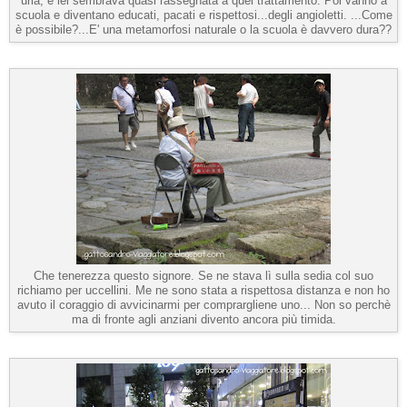
urla, e lei sembrava quasi rassegnata a quel trattamento. Poi vanno a
scuola e diventano educati, pacati e rispettosi...degli angioletti. ...Come
è possibile?...E' una metamorfosi naturale o la scuola è davvero dura??
Che tenerezza questo signore. Se ne stava lì sulla sedia col suo
richiamo per uccellini. Me ne sono stata a rispettosa distanza e non ho
avuto il coraggio di avvicinarmi per comprargliene uno... Non so perchè
ma di fronte agli anziani divento ancora più timida.