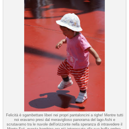
Felicità è sgambettare liberi nei propri pantaloncini a righe! Mentre tutti
noi eravamo presi dal meraviglioso panorama del lago Ashi e
scrutavamo tra le nuvole dell'orizzonte nella speranza di intravedere il
Monte Fuji, questa bambina era più interessata alla sua buffa ombra.