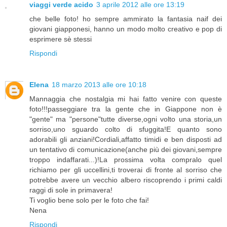
viaggi verde acido
3 aprile 2012 alle ore 13:19
che belle foto! ho sempre ammirato la fantasia naif dei
giovani giapponesi, hanno un modo molto creativo e pop di
esprimere sè stessi
Rispondi
Elena
18 marzo 2013 alle ore 10:18
Mannaggia che nostalgia mi hai fatto venire con queste
foto!!!passeggiare tra la gente che in Giappone non è
"gente" ma "persone"tutte diverse,ogni volto una storia,un
sorriso,uno sguardo colto di sfuggita!E quanto sono
adorabili gli anziani!Cordiali,affatto timidi e ben disposti ad
un tentativo di comunicazione(anche più dei giovani,sempre
troppo indaffarati...)!La prossima volta compralo quel
richiamo per gli uccellini,ti troverai di fronte al sorriso che
potrebbe avere un vecchio albero riscoprendo i primi caldi
raggi di sole in primavera!
Ti voglio bene solo per le foto che fai!
Nena
Rispondi