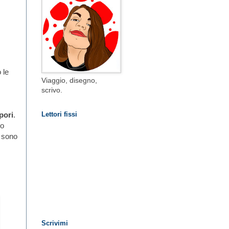
 le
Viaggio, disegno,
scrivo.
pori
.
Lettori fissi
co
o sono
Scrivimi