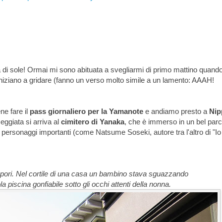
 di sole! Ormai mi sono abituata a svegliarmi di primo mattino quando
iniziano a gridare (fanno un verso molto simile a un lamento: AAAH!
ne fare il
pass giornaliero per la Yamanote
e andiamo presto a
Nip
ggiata si arriva al
cimitero di Yanaka
, che è immerso in un bel par
ti personaggi importanti (come Natsume Soseki, autore tra l'altro di "I
ippori. Nel cortile di una casa un bambino stava sguazzando
ola piscina gonfiabile sotto gli occhi attenti della nonna.