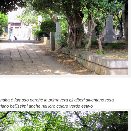
 Yanaka è famoso perchè in primavera gli alberi diventano rosa.
siano bellissimi anche nel loro colore verde estivo.