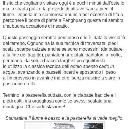
Il sito che vogliamo visitare oggi è a pochi minuti dall'ostello,
ma la strada più corta prevede di attraversare a piedi il
fiume. Dopo la mia clamorosa rinuncia per eccesso di fifa a
percorrere il ponte di pietre a Fenghuang questa mi sembra
una buona occasione di riscatto.
Questo passaggio sembra pericoloso e lo è, data la viscidità
del terreno. Ognuno ha la sua tecnica di traversata: piedi
scalzi, scarpe calzate anche se sono mocassini (da buttare
alla fine del tragitto), pantaloni arrotolati, pantaloni a mollo,
per mano, da soli, a braccia larghe tipo equilibrista.
Io utilizzo la classica tecnica dell'
oddio adesso cado in
acqua
, avanzando a passetti incerti e spostando il peso
all'improvviso in avanti e indietro, senza riuscire a stare in
posizione eretta.
Termino la passerella sudata, con le ciabatte fradicie e i
piedi cotti, ma orgogliosa come se avessi scalato una
montagna. Che soddisfazione!
Stamattina il fiume è basso e la passerella si vede meglio.