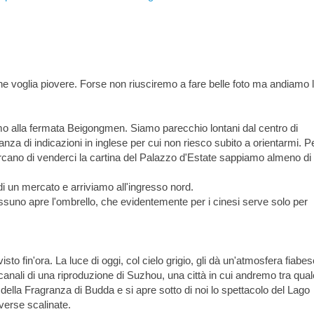
che voglia piovere. Forse non riusciremo a fare belle foto ma andiamo 
o alla fermata Beigongmen. Siamo parecchio lontani dal centro di
nza di indicazioni in inglese per cui non riesco subito a orientarmi. P
ercano di venderci la cartina del Palazzo d'Estate sappiamo almeno di
i un mercato e arriviamo all'ingresso nord.
uno apre l'ombrello, che evidentemente per i cinesi serve solo per
visto fin'ora. La luce di oggi, col cielo grigio, gli dà un'atmosfera fiabe
 canali di una riproduzione di Suzhou, una città in cui andremo tra qua
 della Fragranza di Budda e si apre sotto di noi lo spettacolo del Lago
verse scalinate.