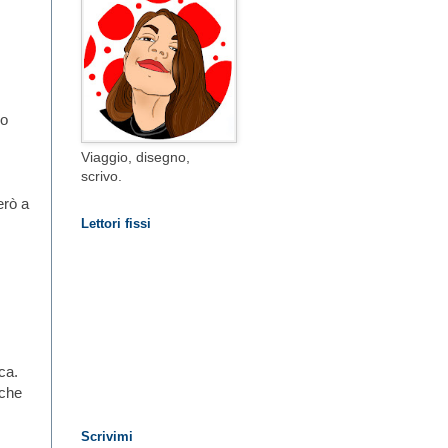
lo
Viaggio, disegno,
scrivo.
erò a
Lettori fissi
sca.
lche
Scrivimi