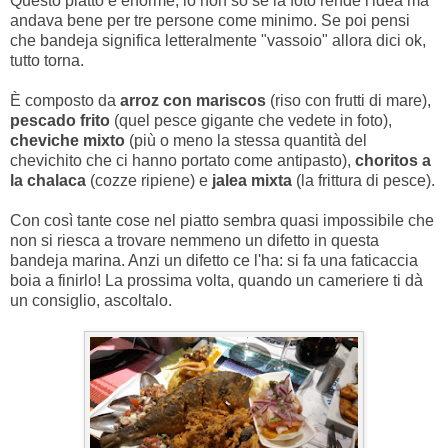
Questo piatto è enorme, io non so se la foto rende l'idea ma
andava bene per tre persone come minimo. Se poi pensi
che bandeja significa letteralmente "vassoio" allora dici ok,
tutto torna.
È composto da
arroz con mariscos
(riso con frutti di mare),
pescado frito
(quel pesce gigante che vedete in foto),
cheviche mixto
(più o meno la stessa quantità del
chevichito che ci hanno portato come antipasto),
choritos a
la chalaca
(cozze ripiene) e
jalea mixta
(la frittura di pesce).
Con così tante cose nel piatto sembra quasi impossibile che
non si riesca a trovare nemmeno un difetto in questa
bandeja marina. Anzi un difetto ce l'ha: si fa una faticaccia
boia a finirlo! La prossima volta, quando un cameriere ti dà
un consiglio, ascoltalo.