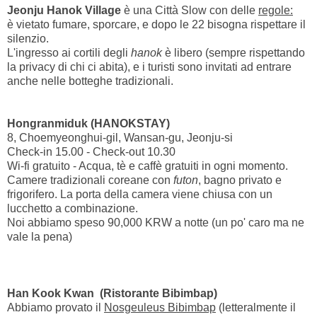
Jeonju Hanok Village
è una Città Slow con delle
regole:
è vietato fumare, sporcare, e dopo le 22 bisogna rispettare il
silenzio.
L'ingresso ai cortili degli
hanok
è libero (sempre rispettando
la privacy di chi ci abita), e i turisti sono invitati ad entrare
anche nelle botteghe tradizionali.
Hongranmiduk (HANOKSTAY)
8, Choemyeonghui-gil, Wansan-gu, Jeonju-si
Check-in 15.00 - Check-out 10.30
Wi-fi gratuito - Acqua, tè e caffè gratuiti in ogni momento.
Camere tradizionali coreane con
futon
, bagno privato e
frigorifero. La porta della camera viene chiusa con un
lucchetto a combinazione.
Noi abbiamo speso 90,000 KRW a notte (un po' caro ma ne
vale la pena)
Han Kook Kwan (Ristorante Bibimbap)
Abbiamo provato il
Nosgeuleus Bibimbap
(letteralmente il