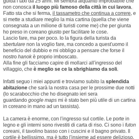
guida i taxi da 25 anni. Mi sembra alquanto improbabile che
non conosca
il luogo più famoso della città in cui lavora
.
Fatto sta che si ferma,
il tassametro che continua a correre
, e
si mette a studiare meglio la mia cartina (quella che viene
consegnata a un milione di turisti come me) che per giunta
ho preso in coreano giusto per facilitare le cose.
Lascio fare, ma per poco. Io la figura della turista da
sbertulare
non la voglio fare, ma concedo a quest'uomo il
beneficio del dubbio e mi obbligo a pensare che forse il
nostro
hanok
è proprio imboscato.
Alla fine gli facciamo capire di mollarci all'ingresso del
villaggio, che
è meglio se ce la sbrighiamo da soli
.
Infatti seguo i miei appunti e troviamo subito la
splendida
abitazione
che sarà la nostra casa per le prossime due notti
(lo scarabocchio che ho disegnato ieri sera
guardando
google maps
mi è stato ben più utile di un cartina
in coreano in mano ad un tassista).
La camera è enorme, con l'ingresso sul cortile. Le porte in
legno e gli interni sono rivestiti di carta di riso. Ci sono i
futon
coreani, il tavolino basso con i cuscini e il bagno privato. Il
cortile è bellissimo, ma è tutto l'insieme ad essere delizioso.