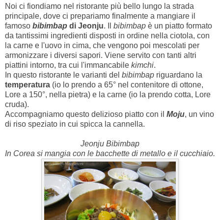
Noi ci fiondiamo nel ristorante più bello lungo la strada
principale, dove ci prepariamo finalmente a mangiare il
famoso
bibimbap
di Jeonju
. Il
bibimbap
è un piatto formato
da tantissimi ingredienti disposti in ordine nella ciotola, con
la carne e l'uovo in cima, che vengono poi mescolati per
armonizzare i diversi sapori. Viene servito con tanti altri
piattini intorno, tra cui l'immancabile
kimchi
.
In questo ristorante le varianti del
bibimbap
riguardano la
temperatura
(io lo prendo a 65° nel contenitore di ottone,
Lore a 150°, nella pietra) e la carne (io la prendo cotta, Lore
cruda).
Accompagniamo questo delizioso piatto con il
Moju
, un vino
di riso speziato in cui spicca la cannella.
Jeonju Bibimbap
In Corea si mangia con le bacchette di metallo e il cucchiaio.