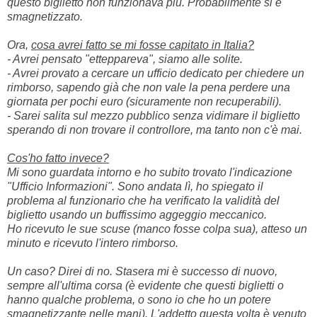
questo biglietto non funzionava più. Probabilmente si è
smagnetizzato.
Ora,
cosa avrei fatto se mi fosse capitato in Italia?
- Avrei pensato "etteppareva", siamo alle solite.
- Avrei provato a cercare un ufficio dedicato per chiedere un
rimborso, sapendo già che non vale la pena perdere una
giornata per pochi euro (sicuramente non recuperabili).
- Sarei salita sul mezzo pubblico senza vidimare il biglietto
sperando di non trovare il controllore, ma tanto non c'è mai.
Cos'ho fatto invece?
Mi sono guardata intorno e ho subito trovato l'indicazione
"Ufficio Informazioni". Sono andata lì, ho spiegato il
problema al funzionario che ha verificato la validità del
biglietto usando un buffissimo aggeggio meccanico.
Ho ricevuto le sue scuse (manco fosse colpa sua), atteso un
minuto e ricevuto l'intero rimborso.
Un caso? Direi di no. Stasera mi è successo di nuovo,
sempre all'ultima corsa (è evidente che questi biglietti o
hanno qualche problema, o sono io che ho un potere
smagnetizzante nelle mani). L'addetto questa volta è venuto