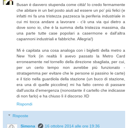
Busan è davvero stupenda come città! Io credo fermamente
che abitare in un bel posto aiuti ad essere un po' più felici (e
infatti mi fa una tristezza pazzesca la periferia industriale in
cui mi tocca andare a lavorare - c'è una via qui dietro a
dove sono io, che è la summa della tristezza massima, da
una parte tutte case popolari a casermone e dall'altra
capannoni industriali e fabbriche. Allegria!)
Mi è capitata una cosa analoga con i biglietti della metro a
New York (in realtà lì avevo passato la Metro Card
erroneamente nel tornello della direzione sbagliata, per cui,
per un certo tempo non avrebbe più funzionato -
stratagemma per evitare che le persone si passino le carte)
e il tizio nella guardiola della stazione (un buco di stazione,
era una di quelle piccoline) mi ha fatto cenno di passare
dall'uscita d'emergenza (nonostante il cartello che indicasse
di non farlo) e ha chiuso lì il discorso XD
Rispondi
Risposte
Simona
16 ottobre 2014 alle ore 19:36