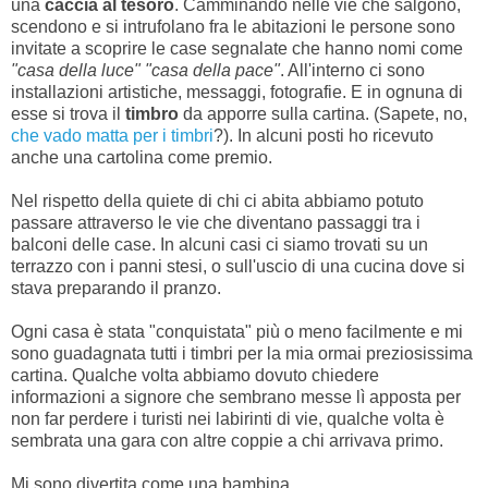
una
caccia al tesoro
. Camminando nelle vie che salgono,
scendono e si intrufolano fra le abitazioni le persone sono
invitate a scoprire le case segnalate che hanno nomi come
"casa della luce"
"casa della pace"
. All'interno ci sono
installazioni artistiche, messaggi, fotografie. E in ognuna di
esse si trova il
timbro
da apporre sulla cartina. (Sapete, no,
che vado matta per i timbri
?). In alcuni posti ho ricevuto
anche una cartolina come premio.
Nel rispetto della quiete di chi ci abita abbiamo potuto
passare attraverso le vie che diventano passaggi tra i
balconi delle case. In alcuni casi ci siamo trovati su un
terrazzo con i panni stesi, o sull'uscio di una cucina dove si
stava preparando il pranzo.
Ogni casa è stata "conquistata" più o meno facilmente e mi
sono guadagnata tutti i timbri per la mia ormai preziosissima
cartina. Qualche volta abbiamo dovuto chiedere
informazioni a signore che sembrano messe lì apposta per
non far perdere i turisti nei labirinti di vie, qualche volta è
sembrata una gara con altre coppie a chi arrivava primo.
Mi sono divertita come una bambina.