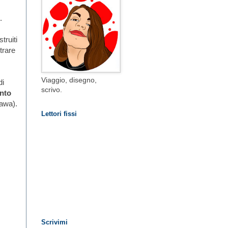
.
struiti
trare
Viaggio, disegno,
di
scrivo.
nto
gawa).
Lettori fissi
Scrivimi