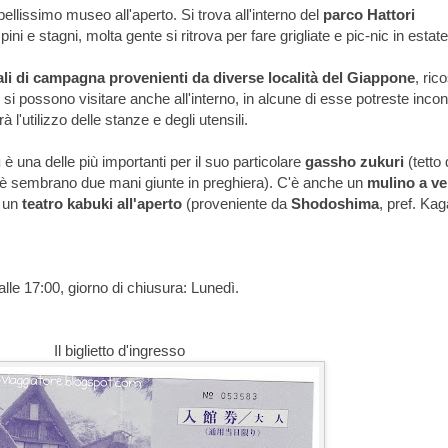
ellissimo museo all'aperto. Si trova all'interno del
parco Hattori
ini e stagni, molta gente si ritrova per fare grigliate e pic-nic in estate
ali di campagna provenienti da diverse località del Giappone
, rico
i possono visitare anche all'interno, in alcune di esse potreste incon
à l'utilizzo delle stanze e degli utensili.
u
è una delle più importanti per il suo particolare
gassho zukuri
(tetto 
hè sembrano due mani giunte in preghiera). C'è anche un
mulino a ve
e un
teatro kabuki all'aperto
(proveniente da
Shodoshima
, pref. Ka
lle 17:00, giorno di chiusura: Lunedì.
Il biglietto d'ingresso