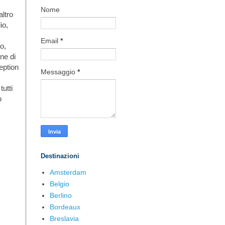
Nome
altro
io,
Email
*
o,
ne di
ception
Messaggio
*
utti
ò
Destinazioni
Amsterdam
Belgio
Berlino
Bordeaux
Breslavia