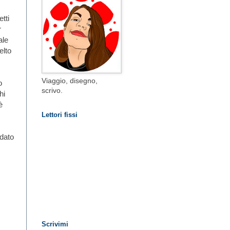
tti
r
ale
elto
Viaggio, disegno,
o
scrivo.
hi
è
Lettori fissi
 dato
Scrivimi