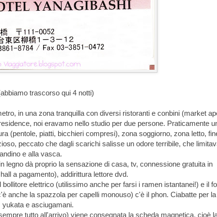
abbiamo trascorso qui 4 notti)
tro, in una zona tranquilla con diversi ristoranti e conbini (market ape
 residence, noi eravamo nello studio per due persone. Praticamente u
 (pentole, piatti, bicchieri compresi), zona soggiorno, zona letto, fin
oso, peccato che dagli scarichi salisse un odore terribile, che limit
andino e alla vasca.
 in legno dà proprio la sensazione di casa, tv, connessione gratuita in
hall a pagamento), addirittura lettore dvd.
il bollitore elettrico (utilissimo anche per farsi i ramen istantanei!) e il f
c'è anche la spazzola per capelli monouso) c'è il phon. Ciabatte per la
o, yukata e asciugamani.
 sempre tutto all'arrivo) viene consegnata la scheda magnetica, cioè l