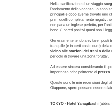
Nella pianificazione di un viaggio
sceg
l'andamento della vacanza. Io sono sem
principali e dopo averne trovato uno ch
primi quelli completamente negativi: s
non parla un inglese perfetto, per l'ant
bene. (I pareri positivi quasi non li legg
Generalmente tendo a evitare i posti t
tranquille (e in certi casi sicure) del
vicino alle stazioni dei treni o dell
pericolo di trovare una zona "brutta".
Ad essere sincera considerando il tipo 
importanza principalmente al
prezzo
.
Queste sono le mie recensioni degli al
Giappone, spero possano essere d'aiut
TOKYO - Hotel Yanagibashi
(abbiamo