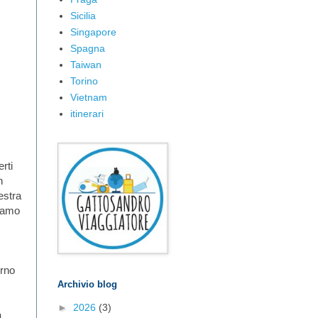
Sicilia
Singapore
Spagna
Taiwan
Torino
Vietnam
itinerari
rti
n
estra
avamo
orno
Archivio blog
►
2026
(3)
a