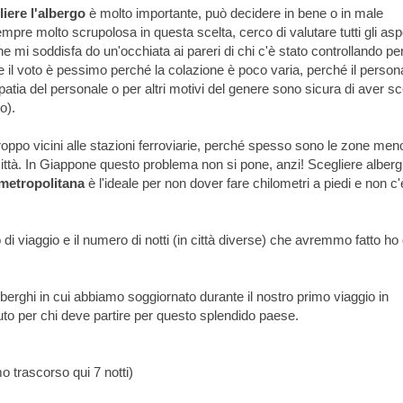
liere l'albergo
è molto importante, può decidere in bene o in male
pre molto scrupolosa in questa scelta, cerco di valutare tutti gli aspe
e mi soddisfa do un'occhiata ai pareri di chi c'è stato controllando pe
e il voto è pessimo perché la colazione è poco varia, perché il person
ipatia del personale o per altri motivi del genere sono sicura di aver sc
o).
roppo vicini alle stazioni ferroviarie, perché spesso sono le zone men
la città. In Giappone questo problema non si pone, anzi! Scegliere alberg
a metropolitana
è l'ideale per non dover fare chilometri a piedi e non c'
di viaggio e il numero di notti (in città diverse) che avremmo fatto ho
berghi in cui abbiamo soggiornato durante il nostro primo viaggio in
o per chi deve partire per questo splendido paese.
 trascorso qui 7 notti)