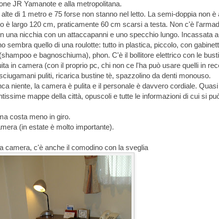
zione JR Yamanote e alla metropolitana.
alte di 1 metro e 75 forse non stanno nel letto. La semi-doppia non è 
 letto è largo 120 cm, praticamente 60 cm scarsi a testa. Non c'è l'armad
ia in una nicchia con un attaccapanni e uno specchio lungo. Incassata a
gno sembra quello di una roulotte: tutto in plastica, piccolo, con gabinett
(shampoo e bagnoschiuma), phon. C'è il bollitore elettrico con le busti
uita in camera (con il proprio pc, chi non ce l'ha può usare quelli in re
ciugamani puliti, ricarica bustine tè, spazzolino da denti monouso.
a niente, la camera è pulita e il personale è davvero cordiale. Quasi t
ntissime mappe della città, opuscoli e tutte le informazioni di cui si pu
ma costa meno in giro.
amera (in estate è molto importante).
ella camera, c'è anche il comodino con la sveglia