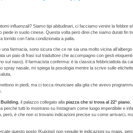
omi influenzali? Siamo tipi abitudinari, ci facciamo venire la febbre e
o piede in suolo cinese. Questa volta però direi che siamo durati fin t
a torrido con l'aria condizionata a palla.
 una farmacia, sono sicura che ce ne sia una molto vicina all'albergo
rata un paio di frasi sul traduttore che accompagno con gesti eloquenti
o sul naso). Il farmacista conferma: è la classica febbriciattola da ca
 spray nasale, mi spiega la posologia mentre la scrive sulle etichett
saluta.
mettono in piedi, ma ci tocca rinunciare alla gita che avevo programm
).
 Building
, il palazzo collegato alla
piazza che si trova al 22° piano
.
 va perché tutti lo mostrano su Instagram come luogo imperdibile e infat
, però, è che non si trovano indicazioni precise su come arrivarci, m
ate questo posto (Kuixing) non seguite le indicazioni su maps, perc