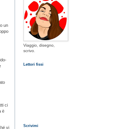
/o un
roppo
Viaggio, disegno,
scrivo.
ldo-
Lettori fissi
e
ato
ti ci
a è
Scrivimi
hé vi