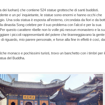
ala dei luohan) che contiene 524 statue grottesche di santi buddisti.
dente e un po' inquietante, le statue sono enormi e hanno occhi che
. Una sola statua è esposta all'esterno, circondata da fiori e da bott
lla dinastia Song celebre per il suo problema con l'alcol e per la sua
à. Per questo carattere ribelle non lo volle più nessun monastero e la su
giare i piccoli rappresentanti del potere che tiranneggiavano la gente
 riguardo, mio parere personale, e forse alla fine in effetti è così, da
he monaco e pochissimi turisti, trovo un banchetto con i timbri per i
tatua del Buddha.