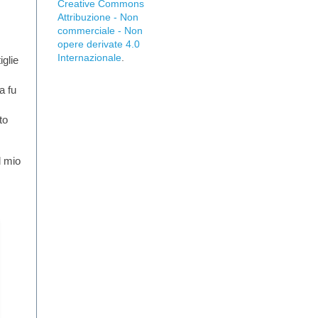
Creative Commons
Attribuzione - Non
commerciale - Non
opere derivate 4.0
Internazionale
.
iglie
a fu
to
l mio