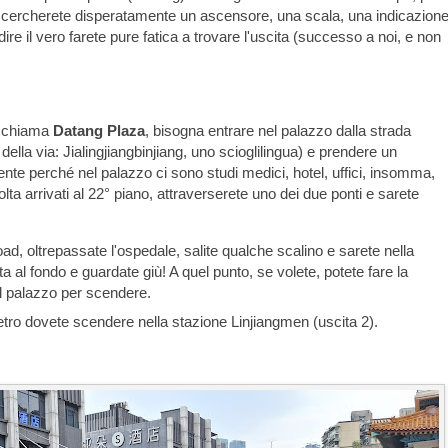
ui cercherete disperatamente un ascensore, una scala, una indicazione
 dire il vero farete pure fatica a trovare l'uscita (successo a noi, e non
si chiama
Datang Plaza
, bisogna entrare nel palazzo dalla strada
ella via: Jialingjiangbinjiang, uno scioglilingua) e prendere un
te perché nel palazzo ci sono studi medici, hotel, uffici, insomma,
olta arrivati al 22° piano, attraverserete uno dei due ponti e sarete
, oltrepassate l'ospedale, salite qualche scalino e sarete nella
 al fondo e guardate giù! A quel punto, se volete, potete fare la
el palazzo per scendere.
tro dovete scendere nella stazione Linjiangmen (uscita 2).