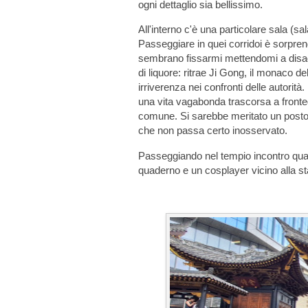
ogni dettaglio sia bellissimo.
All'interno c'è una particolare sala (s
Passeggiare in quei corridoi è sorpren
sembrano fissarmi mettendomi a disagio
di liquore: ritrae Ji Gong, il monaco de
irriverenza nei confronti delle autorit
una vita vagabonda trascorsa a fronteg
comune. Si sarebbe meritato un posto di
che non passa certo inosservato.
Passeggiando nel tempio incontro qualc
quaderno e un cosplayer vicino alla s