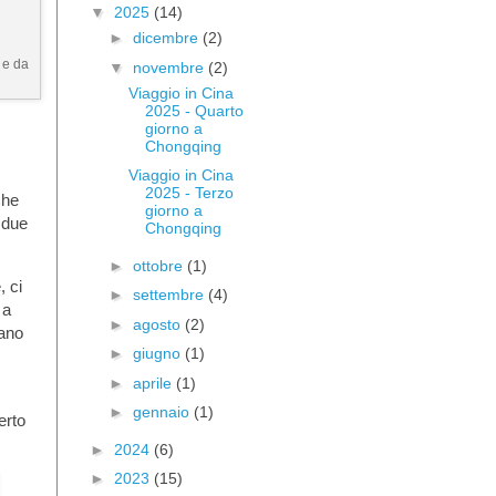
▼
2025
(14)
►
dicembre
(2)
i e da
▼
novembre
(2)
Viaggio in Cina
2025 - Quarto
giorno a
Chongqing
Viaggio in Cina
2025 - Terzo
he
giorno a
n due
Chongqing
►
ottobre
(1)
, ci
►
settembre
(4)
 a
►
agosto
(2)
vano
►
giugno
(1)
►
aprile
(1)
,
►
gennaio
(1)
erto
►
2024
(6)
►
2023
(15)