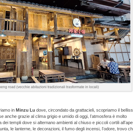
eng road (vecchie abitazioni tradizionali trasformate in locali)
viamo in
Minzu Lu
dove, circondato da grattacieli, scopriamo il bellis
orse anche grazie al clima grigio e umido di oggi, l'atmosfera è molto
a dei templi dove si alternano ambienti al chiuso e piccoli cortili all'ape
 punta, le lanterne, le decorazioni, il fumo degli incensi, l'odore, trovo c