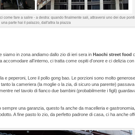
isci come fare a salire - a destra: quando finalmente sali, attraversi uno dei due pont
una parte hai il palazzo, dall'altra la piazza
e siamo in zona andiamo dallo zio di ieri sera in
Haochi street food
c
fa accomodare all'interno, ci tratta come ospiti d'onore e ci delizia co
la e peperoni, Lore il pollo gong bao. Le porzioni sono molto generose
 tanto la cameriera (la moglie o la zia, di sicuro una parente) passava
o mentre nel tavolo di fianco due bambini (probabilmente i figli) guarda
ono sempre una garanzia, questo fa anche da macelleria e gastronomia
rodotto. A fine pasto lo zio, da perfetto padrone di casa, ci ha anche off