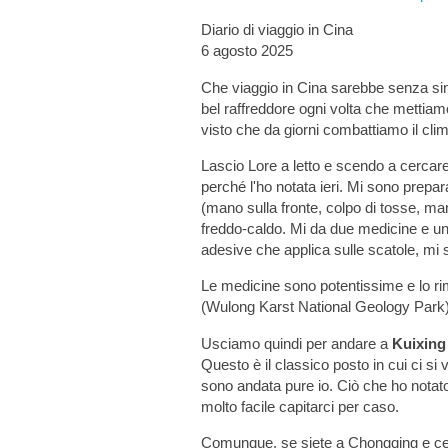
Diario di viaggio in Cina
6 agosto 2025
Che viaggio in Cina sarebbe senza sint
bel raffreddore ogni volta che mettiam
visto che da giorni combattiamo il clim
Lascio Lore a letto e scendo a cercare
perché l'ho notata ieri. Mi sono prepa
(mano sulla fronte, colpo di tosse, man
freddo-caldo. Mi da due medicine e uno
adesive che applica sulle scatole, mi 
Le medicine sono potentissime e lo ri
(Wulong Karst National Geology Park
Usciamo quindi per andare a
Kuixing
Questo è il classico posto in cui ci si
sono andata pure io. Ciò che ho notato
molto facile capitarci per caso.
Comunque, se siete a Chongqing e cerc