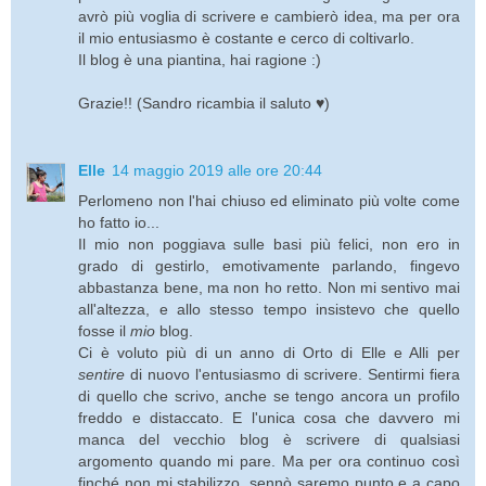
avrò più voglia di scrivere e cambierò idea, ma per ora
il mio entusiasmo è costante e cerco di coltivarlo.
Il blog è una piantina, hai ragione :)
Grazie!! (Sandro ricambia il saluto ♥)
Elle
14 maggio 2019 alle ore 20:44
Perlomeno non l'hai chiuso ed eliminato più volte come
ho fatto io...
Il mio non poggiava sulle basi più felici, non ero in
grado di gestirlo, emotivamente parlando, fingevo
abbastanza bene, ma non ho retto. Non mi sentivo mai
all'altezza, e allo stesso tempo insistevo che quello
fosse il
mio
blog.
Ci è voluto più di un anno di Orto di Elle e Alli per
sentire
di nuovo l'entusiasmo di scrivere. Sentirmi fiera
di quello che scrivo, anche se tengo ancora un profilo
freddo e distaccato. E l'unica cosa che davvero mi
manca del vecchio blog è scrivere di qualsiasi
argomento quando mi pare. Ma per ora continuo così
finché non mi stabilizzo, sennò saremo punto e a capo