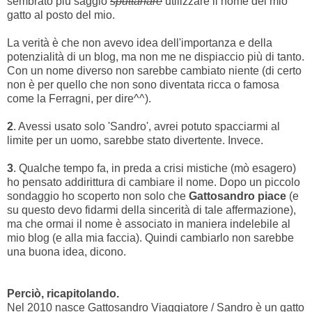
sembrato più saggio
sputtanare
utilizzare il nome del mio
gatto al posto del mio.
La verità è che non avevo idea dell'importanza e della
potenzialità di un blog, ma non me ne dispiaccio più di tanto.
Con un nome diverso non sarebbe cambiato niente (di certo
non è per quello che non sono diventata ricca o famosa
come la Ferragni, per dire^^).
2
. Avessi usato solo 'Sandro', avrei potuto spacciarmi al
limite per un uomo, sarebbe stato divertente. Invece.
3
. Qualche tempo fa, in preda a crisi mistiche (mò esagero)
ho pensato addirittura di cambiare il nome. Dopo un piccolo
sondaggio ho scoperto non solo che
Gattosandro piace
(e
su questo devo fidarmi della sincerità di tale affermazione),
ma che ormai il nome è associato in maniera indelebile al
mio blog (e alla mia faccia). Quindi cambiarlo non sarebbe
una buona idea, dicono.
Perciò, ricapitolando.
Nel 2010 nasce Gattosandro Viaggiatore / Sandro è un gatto