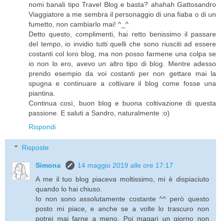
nomi banali tipo Travel Blog e basta? ahahah Gattosandro
Viaggiatore a me sembra il personaggio di una fiaba o di un
fumetto, non cambiarlo mai! ^_^
Detto questo, complimenti, hai retto benissimo il passare
del tempo, io invidio tutti quelli che sono riusciti ad essere
costanti col loro blog, ma non posso farmene una colpa se
io non lo ero, avevo un altro tipo di blog. Mentre adesso
prendo esempio da voi costanti per non gettare mai la
spugna e continuare a coltivare il blog come fosse una
piantina.
Continua così, buon blog e buona coltivazione di questa
passione. E saluti a Sandro, naturalmente :o)
Rispondi
Risposte
Simona
14 maggio 2019 alle ore 17:17
A me il tuo blog piaceva moltissimo, mi è dispiaciuto
quando lo hai chiuso.
Io non sono assolutamente costante ^^ però questo
posto mi piace, e anche se a volte lo trascuro non
potrei mai farne a meno. Poi magari un giorno non