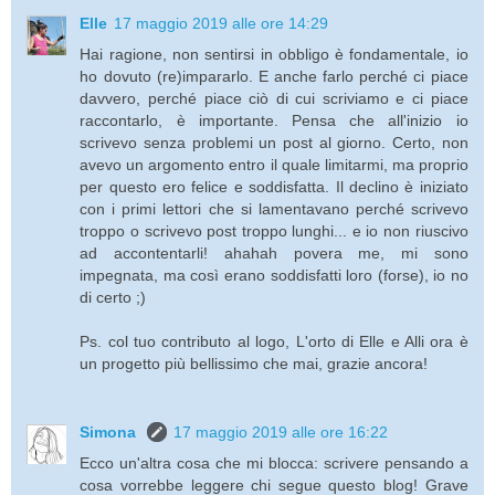
Elle
17 maggio 2019 alle ore 14:29
Hai ragione, non sentirsi in obbligo è fondamentale, io
ho dovuto (re)impararlo. E anche farlo perché ci piace
davvero, perché piace ciò di cui scriviamo e ci piace
raccontarlo, è importante. Pensa che all'inizio io
scrivevo senza problemi un post al giorno. Certo, non
avevo un argomento entro il quale limitarmi, ma proprio
per questo ero felice e soddisfatta. Il declino è iniziato
con i primi lettori che si lamentavano perché scrivevo
troppo o scrivevo post troppo lunghi... e io non riuscivo
ad accontentarli! ahahah povera me, mi sono
impegnata, ma così erano soddisfatti loro (forse), io no
di certo ;)
Ps. col tuo contributo al logo, L'orto di Elle e Alli ora è
un progetto più bellissimo che mai, grazie ancora!
Simona
17 maggio 2019 alle ore 16:22
Ecco un'altra cosa che mi blocca: scrivere pensando a
cosa vorrebbe leggere chi segue questo blog! Grave