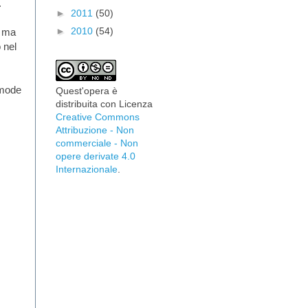
.
►
2011
(50)
►
2010
(54)
e ma
o nel
omode
Quest'opera è
distribuita con Licenza
Creative Commons
Attribuzione - Non
commerciale - Non
opere derivate 4.0
Internazionale
.