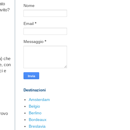
ato
Nome
vito?
Email
*
Messaggio
*
) che
le, con
ci e
Destinazioni
Amsterdam
Belgio
Berlino
trovo
Bordeaux
Breslavia