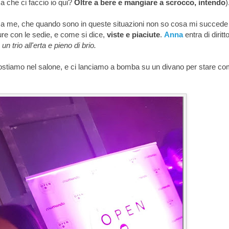
Ma che ci faccio io qui?
Oltre a bere e mangiare a scrocco, intendo
)
o a me, che quando sono in queste situazioni non so cosa mi succed
ure con le sedie, e come si dice,
viste e piaciute
.
Anna
entra di diritt
o
un trio all'erta e pieno di brio.
postiamo nel salone, e ci lanciamo a bomba su un divano per stare c