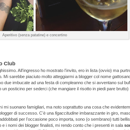
Aperitivo (senza patatine) e concertino
o Club
fighissimo. All'ingresso ho mostrato l'invito, ero in lista (ovvio) ma purt
o. Mi sarebbe piaciuto molto atteggiarmi a blogger col nome
gattosan
mo due imbucate ad una festa di compleanno che si avventano sul buff
 un posticino per sederci (che mangiare il risotto in piedi pare brutto) 
mi mi suonano famigliari, ma noto soprattutto una cosa che evidente
 blogger di successo. C'è una
figaccitudine
imbarazzante in giro, masc
addobbati per l'occasione poco importa, sono (o sembrano) tutti bellis
to e i nomi dei blogger finalisti, mi rendo conto che i presenti in sala
so