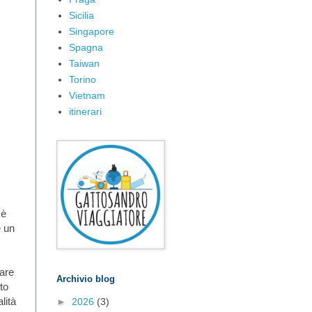
Sicilia
Singapore
Spagna
Taiwan
Torino
Vietnam
itinerari
 è
e un
fare
Archivio blog
to
lità
►
2026
(3)