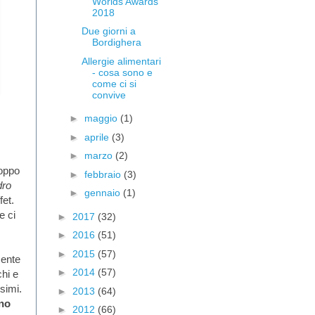
Worlds Awards
2018
Due giorni a
Bordighera
Allergie alimentari
- cosa sono e
come ci si
convive
►
maggio
(1)
►
aprile
(3)
►
marzo
(2)
roppo
►
febbraio
(3)
dro
►
gennaio
(1)
et.
e ci
►
2017
(32)
►
2016
(51)
►
2015
(57)
mente
►
2014
(57)
hi e
simi.
►
2013
(64)
no
►
2012
(66)