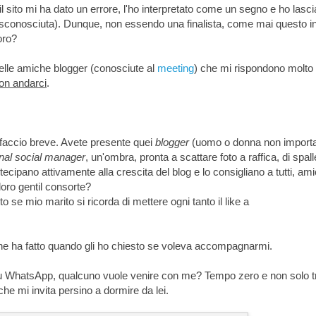
l sito mi ha dato un errore, l'ho interpretato come un segno e ho lasci
 sconosciuta). Dunque, non essendo una finalista, come mai questo in
oro?
elle amiche blogger (conosciute al
meeting
) che mi rispondono molto
on andarci
.
 faccio breve. Avete presente quei
blogger
(uomo o donna non importa
nal social manager
, un'ombra, pronta a scattare foto a raffica, di spal
ecipano attivamente alla crescita del blog e lo consigliano a tutti, ami
loro gentil consorte?
o se mio marito si ricorda di mettere ogni tanto il like a
 che ha fatto quando gli ho chiesto se voleva accompagnarmi.
o su WhatsApp, qualcuno vuole venire con me? Tempo zero e non solo 
che mi invita persino a dormire da lei.