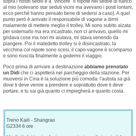
sopra i nostri sedili e a "vincere" il nipote nel sedile di fianco
al mio (volevano star seduti vicini ma avevano i posti lontani,
ecco perché hanno pensato bene di sedersi a caso). A quel
punto però è arrivato il responsabile di vagone a dirmi
malamente di mettere meglio il trolley. Mi sono subito alzata
per sistemarlo ma era incastrato, non ci arrivavo, quello mi
gridava cose ma non mi aiutava, mi stava venendo da
piangere. Poi il maledetto trolley si è disincastrato, la
vecchina col nipote sono scesi, il capo-vagone è scomparso
e sono riuscita finalmente a godermi il viaggio.
Poco prima di arrivare a destinazione
abbiamo prenotato
un Didi
che ci aspetterà nel parcheggio della stazione. Per
muoversi in Cina è la soluzione più comoda: l'autista sa già
dove ti deve venire a prendere e soprattutto dove ti deve
portare, e tu sai già quanto ci impiegherà e quanto costa.
Treno Kaili - Shangrao
G2334 6 ore