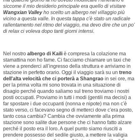
siccome il mio desiderio principale era quello di visitare
Wangxian Valley
ho scelto un albergo nel villaggio più
vicino a questa valle. In questa tappa c'è stato un radicale
rallentamento nel ritmo del viaggio, ma devo dire che un po'
di relax ci voleva dopo tanti giorni intensi.
Nel nostro
albergo di Kaili
è compresa la colazione ma
stamattina non ho fame. Ci facciamo chiamare un taxi che
viene a prenderci all'ingresso della struttura e arriviamo in
stazione in perfetto orario. Oggi il viaggio sarà su un
treno
dell'alta velocità che ci porterà a Shangrao
in sei ore, ma
per la prima volta mi sono trovata in una situazione di
disagio perché quando saliamo sul treno troviamo i nostri
posti occupati. Proviamo in tutti i modi (gentili ma decisi) a
far spostare i due occupanti (nonna e nipote) ma non c'è
stato verso, ci facevano segno di metterci dove c'era posto,
tanto cosa cambia? Cambia che ovviamente alla prima
stazione sono salite due persone che ci hanno fatto alzare
perché il posto era il loro. A quel punto siamo riusciti a
prendere possesso del sedile giusto, a mettere la valigia