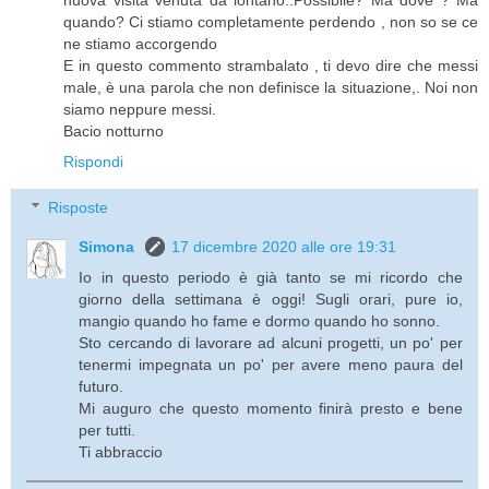
nuova visita venuta da lontano..Possibile? Ma dove ? Ma
quando? Ci stiamo completamente perdendo , non so se ce
ne stiamo accorgendo
E in questo commento strambalato , ti devo dire che messi
male, è una parola che non definisce la situazione,. Noi non
siamo neppure messi.
Bacio notturno
Rispondi
Risposte
Simona
17 dicembre 2020 alle ore 19:31
Io in questo periodo è già tanto se mi ricordo che
giorno della settimana è oggi! Sugli orari, pure io,
mangio quando ho fame e dormo quando ho sonno.
Sto cercando di lavorare ad alcuni progetti, un po' per
tenermi impegnata un po' per avere meno paura del
futuro.
Mi auguro che questo momento finirà presto e bene
per tutti.
Ti abbraccio