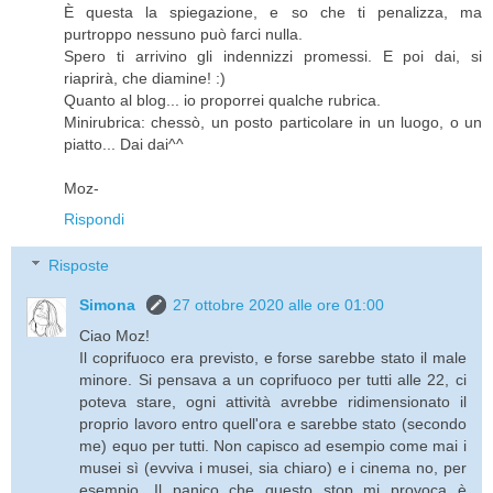
È questa la spiegazione, e so che ti penalizza, ma
purtroppo nessuno può farci nulla.
Spero ti arrivino gli indennizzi promessi. E poi dai, si
riaprirà, che diamine! :)
Quanto al blog... io proporrei qualche rubrica.
Minirubrica: chessò, un posto particolare in un luogo, o un
piatto... Dai dai^^
Moz-
Rispondi
Risposte
Simona
27 ottobre 2020 alle ore 01:00
Ciao Moz!
Il coprifuoco era previsto, e forse sarebbe stato il male
minore. Si pensava a un coprifuoco per tutti alle 22, ci
poteva stare, ogni attività avrebbe ridimensionato il
proprio lavoro entro quell'ora e sarebbe stato (secondo
me) equo per tutti. Non capisco ad esempio come mai i
musei sì (evviva i musei, sia chiaro) e i cinema no, per
esempio. Il panico che questo stop mi provoca è