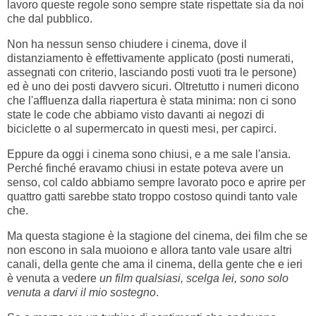
lavoro queste regole sono sempre state rispettate sia da noi
che dal pubblico.
Non ha nessun senso chiudere i cinema, dove il
distanziamento è effettivamente applicato (posti numerati,
assegnati con criterio, lasciando posti vuoti tra le persone)
ed è uno dei posti davvero sicuri. Oltretutto i numeri dicono
che l'affluenza dalla riapertura è stata minima: non ci sono
state le code che abbiamo visto davanti ai negozi di
biciclette o al supermercato in questi mesi, per capirci.
Eppure da oggi i cinema sono chiusi, e a me sale l'ansia.
Perché finché eravamo chiusi in estate poteva avere un
senso, col caldo abbiamo sempre lavorato poco e aprire per
quattro gatti sarebbe stato troppo costoso quindi tanto vale
che.
Ma questa stagione è la stagione del cinema, dei film che se
non escono in sala muoiono e allora tanto vale usare altri
canali, della gente che ama il cinema, della gente che e ieri
è venuta a vedere
un film qualsiasi, scelga lei, sono solo
venuta a darvi il mio sostegno
.