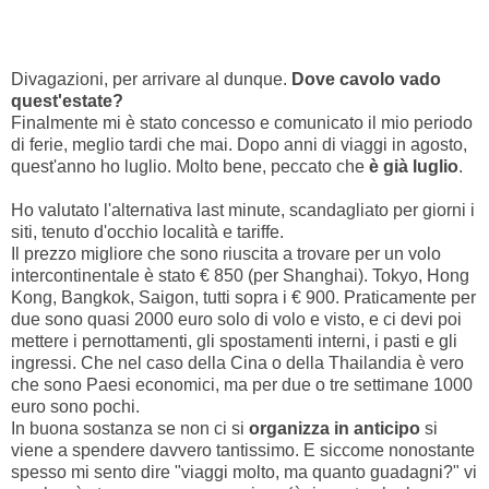
Divagazioni, per arrivare al dunque.
Dove cavolo vado
quest'estate?
Finalmente mi è stato concesso e comunicato il mio periodo
di ferie, meglio tardi che mai. Dopo anni di viaggi in agosto,
quest'anno ho luglio. Molto bene, peccato che
è già luglio
.
Ho valutato l'alternativa last minute, scandagliato per giorni i
siti, tenuto d'occhio località e tariffe.
Il prezzo migliore che sono riuscita a trovare per un volo
intercontinentale è stato € 850 (per Shanghai). Tokyo, Hong
Kong, Bangkok, Saigon, tutti sopra i € 900. Praticamente per
due sono quasi 2000 euro solo di volo e visto, e ci devi poi
mettere i pernottamenti, gli spostamenti interni, i pasti e gli
ingressi. Che nel caso della Cina o della Thailandia è vero
che sono Paesi economici, ma per due o tre settimane 1000
euro sono pochi.
In buona sostanza se non ci si
organizza in anticipo
si
viene a spendere davvero tantissimo. E siccome nonostante
spesso mi sento dire "viaggi molto, ma quanto guadagni?" vi