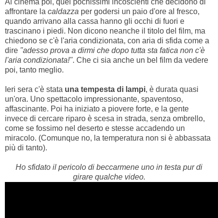
Al cinema poi, quei pochissimi incoscienti che decidono di
affrontare la
caldazza
per godersi un paio d'ore al fresco,
quando arrivano alla cassa hanno gli occhi di fuori e
trascinano i piedi. Non dicono neanche il titolo del film, ma
chiedono se c'è l'aria condizionata, con aria di sfida come a
dire
"adesso prova a dirmi che dopo tutta sta fatica non c'è
l'aria condizionata!"
. Che ci sia anche un bel film da vedere
poi, tanto meglio.
Ieri sera c'è stata
una tempesta di lampi
, è durata quasi
un'ora. Uno spettacolo impressionante, spaventoso,
affascinante. Poi ha iniziato a piovere forte, e la gente
invece di cercare riparo è scesa in strada, senza ombrello,
come se fossimo nel deserto e stesse accadendo un
miracolo. (Comunque no, la temperatura non si è abbassata
più di tanto).
Ho sfidato il pericolo di beccarmene uno in testa pur di
girare qualche video.