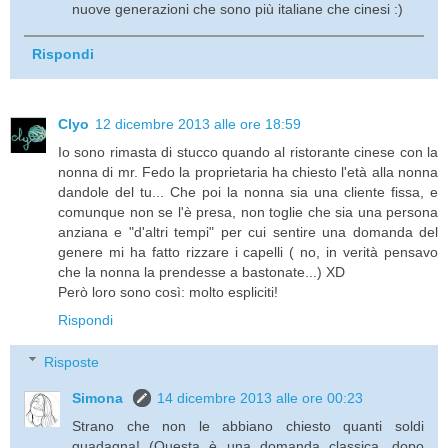
nuove generazioni che sono più italiane che cinesi :)
Rispondi
Clyo
12 dicembre 2013 alle ore 18:59
Io sono rimasta di stucco quando al ristorante cinese con la
nonna di mr. Fedo la proprietaria ha chiesto l'età alla nonna
dandole del tu... Che poi la nonna sia una cliente fissa, e
comunque non se l'è presa, non toglie che sia una persona
anziana e "d'altri tempi" per cui sentire una domanda del
genere mi ha fatto rizzare i capelli ( no, in verità pensavo
che la nonna la prendesse a bastonate...) XD
Però loro sono così: molto espliciti!
Rispondi
Risposte
Simona
14 dicembre 2013 alle ore 00:23
Strano che non le abbiano chiesto quanti soldi
guadagna! (Questa è una domanda classica, dopo