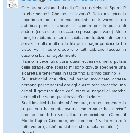
Che strana visione hai della Cina e dei cinesi! Sporchi?
In che senso? Che non si lavano? Nella mia piccola
esperienza non mi è mai capitato di trovarmi in un
autobus pieno e andare in apnea per la puzza di
sudore (cosa che mi succede spesso qui invece). Molte
famiglie abitano ancora in abitazioni tradizionali, senza
servizi, e alla mattina la fila per i bagni pubblici le ho
viste. Per il resto credo che tutti abbiano l'acqua in
casa e si lavino regolarmente.
Hanno invece una cura quasi eccessiva nella pulizia
delle strade, che spesso mi sono dovuta spegnere una
sigaretta e tenermela in tasca fino al primo cestino :)
Sui traffichini che dire, mi hanno avvicinato diverse
persone per vendermi orologi e altre robe tarocche, ma
ormai il governo tiene così tanto ai negozi di marche
originali che sono quasi in via d'estinzione.
Sugli involtini il dubbio mi è venuto, ma non sapendo la
lingua non ho potuto averne conferma e ho "deciso"
che se non li ho visti allora non esistono! (Come il
Monte Fuji in Giappone, che per ben 4 volte non si è
fatto vedere, alchè ho stabilito che è solo un mito...)
Besos!