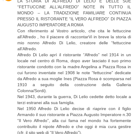
LA STORIA DI ALFREDO DI LELIO E DELLE SUE
“FETTUCCINE ALL’ALFREDO” NOTE IN TUTTO IL
MONDO – LA TRADIZIONE FAMILIARE CONTINUA
PRESSO IL RISTORANTE “IL VERO ALFREDO” DI PIAZZA
AUGUSTO IMPERATORE A ROMA
Con riferimento al Vostro articolo, che cita le fettuccine
all’Alfredo , ho il piacere di raccontarVi in breve la storia di
mio nonno Alfredo Di Lelio, creatore delle “fettuccine
all’Alfredo.
Alfredo Di Lelio aprì il ristorante “Alfredo” nel 1914 in un
locale nel centro di Roma, dopo aver lasciato il suo primo
ristorante condotto con la madre Angelina a Piazza Rosa in
cui furono inventate nel 1908 le note “fettuccine” dedicate
da Alfredo a sua moglie Ines (Piazza Rosa è scomparsa nel
1910 a seguito della costruzione della Galleria
Colonna/Sordi).
Nel 1943, durante la guerra, Di Lelio cedette detto locale a
terzi estranei alla sua famiglia.
Nel 1950 Alfredo Di Lelio decise di riaprire con il figlio
Armando il suo ristorante a Piazza Augusto Imperatore n.30
“Il Vero Alfredo”, alla cui fama nel mondo ha fortemente
contribuito il nipote Alfredo e che oggi è mia cura gestire
(cfr. il sito web di “Il Vero Alfredo”).