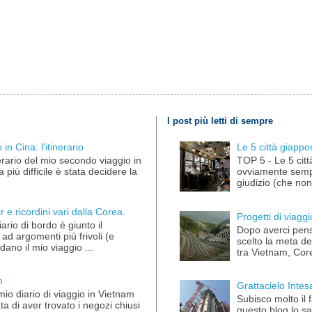
I post più letti di sempre
in Cina: l'itinerario
Le 5 città giappo
nerario del mio secondo viaggio in
TOP 5 - Le 5 citt
più difficile è stata decidere la
ovviamente semp
giudizio (che non 
 e ricordini vari dalla Corea.
Progetti di viag
iario di bordo è giunto il
Dopo averci pens
d argomenti più frivoli (e
scelto la meta d
dano il mio viaggio ...
tra Vietnam, Core
m
Grattacielo Inte
 mio diario di viaggio in Vietnam
Subisco molto il f
a di aver trovato i negozi chiusi
questo blog lo sa 