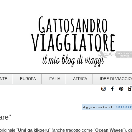
ENTE
EUROPA
ITALIA
AFRICA
IDEE DI VIAGGIO
Aggiornato il:
30/06/
are"
originale "
Umi ga kikoeru
" (anche tradotto come "
Ocean Waves
"), d