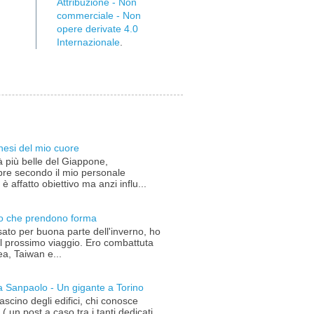
Attribuzione - Non
commerciale - Non
opere derivate 4.0
Internazionale
.
nesi del mio cuore
à più belle del Giappone,
re secondo il mio personale
è affatto obiettivo ma anzi influ...
gio che prendono forma
ato per buona parte dell'inverno, ho
el prossimo viaggio. Ero combattuta
a, Taiwan e...
sa Sanpaolo - Un gigante a Torino
ascino degli edifici, chi conosce
( un post a caso tra i tanti dedicati