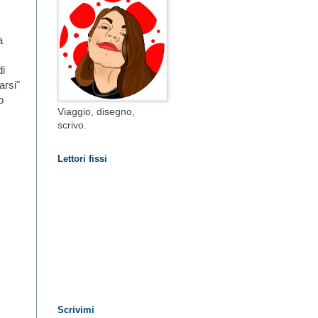
a
di
arsi"
o
Viaggio, disegno,
scrivo.
Lettori fissi
Scrivimi