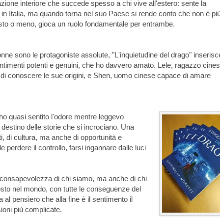
ione interiore che succede spesso a chi vive all'estero: sente la
o in Italia, ma quando torna nel suo Paese si rende conto che non è più 
posto o meno, gioca un ruolo fondamentale per entrambe.
donne sono le protagoniste assolute, "L'inquietudine del drago" inserisce
ntimenti potenti e genuini, che ho davvero amato. Lele, ragazzo cine
o di conoscere le sue origini, e Shen, uomo cinese capace di amare
 ho quasi sentito l'odore mentre leggevo
destino delle storie che si incrociano. Una
i, di cultura, ma anche di opportunità e
le perdere il controllo, farsi ingannare dalle luci
 consapevolezza di chi siamo, ma anche di chi
posto nel mondo, con tutte le conseguenze del
l pensiero che alla fine è il sentimento il
ioni più complicate.