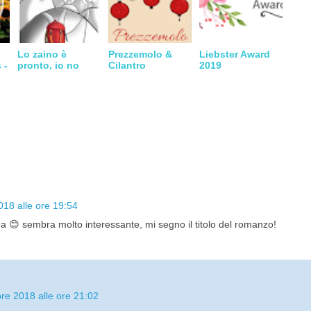
Lo zaino è
Prezzemolo &
Liebster Award
 -
pronto, io no
Cilantro
2019
o
18 alle ore 19:54
 😊 sembra molto interessante, mi segno il titolo del romanzo!
re 2018 alle ore 21:02