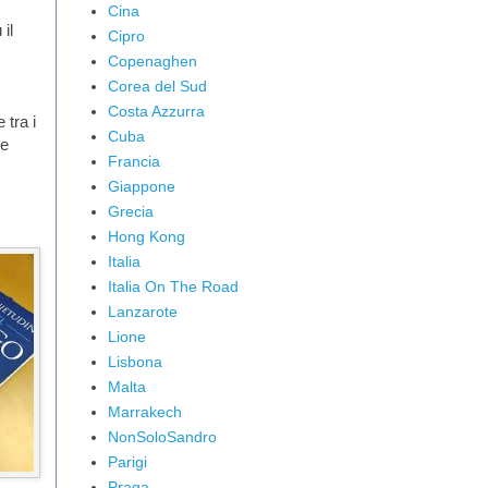
Cina
il
Cipro
Copenaghen
Corea del Sud
Costa Azzurra
 tra i
Cuba
se
Francia
Giappone
Grecia
Hong Kong
Italia
Italia On The Road
Lanzarote
Lione
Lisbona
Malta
Marrakech
NonSoloSandro
Parigi
Praga