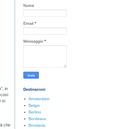
Nome
Email
*
Messaggio
*
", in
Destinazioni
 così
Amsterdam
 si
Belgio
Berlino
Bordeaux
tà che
Breslavia