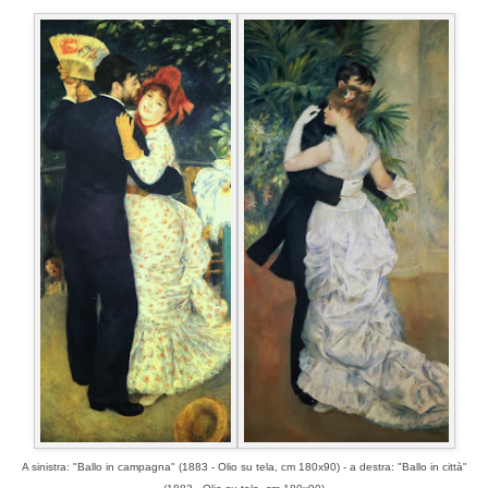
A sinistra: "Ballo in campagna" (1883 - Olio su tela, cm 180x90) - a destra: "Ballo in città"