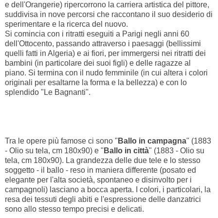
e dell'Orangerie) ripercorrono la carriera artistica del pittore,
suddivisa in nove percorsi che raccontano il suo desiderio di
sperimentare e la ricerca del nuovo.
Si comincia con i ritratti eseguiti a Parigi negli anni 60
dell'Ottocento, passando attraverso i paesaggi (bellissimi
quelli fatti in Algeria) e ai fiori, per immergersi nei ritratti dei
bambini (in particolare dei suoi figli) e delle ragazze al
piano. Si termina con il nudo femminile (in cui altera i colori
originali per esaltarne la forma e la bellezza) e con lo
splendido "Le Bagnanti".
Tra le opere più famose ci sono "
Ballo in campagna
" (1883
- Olio su tela, cm 180x90) e "
Ballo in città
" (1883 - Olio su
tela, cm 180x90). La grandezza delle due tele e lo stesso
soggetto - il ballo - reso in maniera differente (posato ed
elegante per l'alta società, spontaneo e disinvolto per i
campagnoli) lasciano a bocca aperta. I colori, i particolari, la
resa dei tessuti degli abiti e l'espressione delle danzatrici
sono allo stesso tempo precisi e delicati.