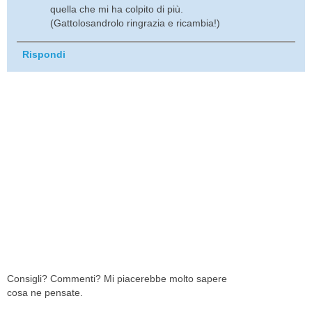
quella che mi ha colpito di più.
(Gattolosandrolo ringrazia e ricambia!)
Rispondi
Consigli? Commenti? Mi piacerebbe molto sapere
cosa ne pensate.