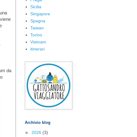
Sicilia
 una
Singapore
 viene
Spagna
e
Taiwan
Torino
Vietnam
e
itinerari
bum da
ro
Archivio blog
►
2026
(3)