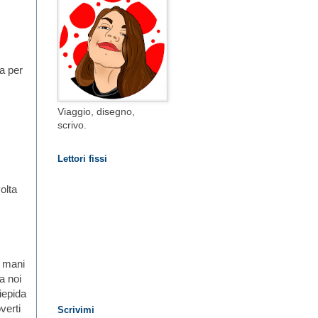
a per
Viaggio, disegno,
scrivo.
Lettori fissi
olta
e mani
a noi
iepida
verti
Scrivimi