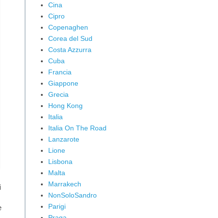
Cina
Cipro
Copenaghen
Corea del Sud
Costa Azzurra
Cuba
Francia
Giappone
Grecia
Hong Kong
Italia
Italia On The Road
Lanzarote
Lione
Lisbona
Malta
Marrakech
i
NonSoloSandro
Parigi
e
Praga