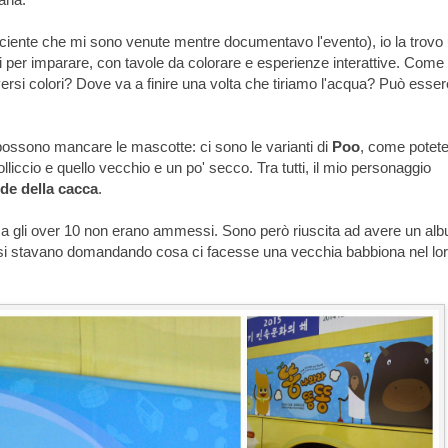
deficiente che mi sono venute mentre documentavo l'evento), io la trovo
ori per imparare, con tavole da colorare e esperienze interattive. Come
rsi colori? Dove va a finire una volta che tiriamo l'acqua? Può esser
ossono mancare le mascotte: ci sono le varianti di
Poo
, come potet
lliccio e quello vecchio e un po' secco. Tra tutti, il mio personaggio
de della cacca
.
ma gli over 10 non erano ammessi. Sono però riuscita ad avere un al
he si stavano domandando cosa ci facesse una vecchia babbiona nel lo