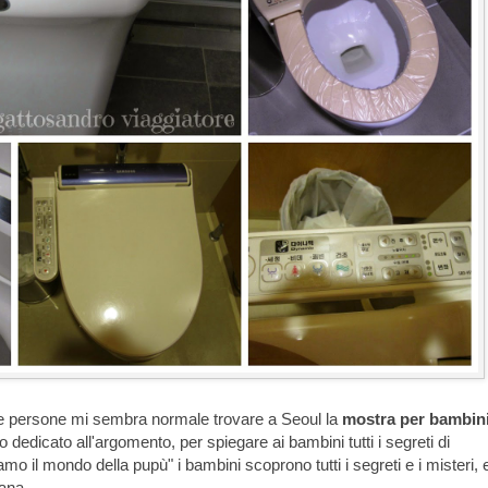
e persone mi sembra normale trovare a Seoul la
mostra per bambin
 dedicato all'argomento, per spiegare ai bambini tutti i segreti di
iamo il mondo della pupù" i bambini scoprono tutti i segreti e i misteri, 
ana.