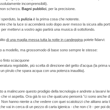
 assolutamente incomprensibili).
i non scherza.
Bagni pubblici
, per la precisione.
l sperduto, la
pulizia
è la prima cosa che noterete.
rire che la luce si accenderà solo dopo aver messo la sicura alla port
 per mettervi a vostro agio partirà una musica di sottofondo.
ulito
di una maglia messa tutta la notte in candeggina
potete fidarvi:
lo a modello, ma grossomodo di base sono sempre le stesse:
 o finto sciacquone
tura regolabile, più scelta di direzione del getto d'acqua (la prima v
 un pìrulo che spara acqua con una potenza inaudita).
to a malincuore questo prodigio della tecnologia e andrete a lavarvi l
ino che vi aspetta. Ora già lo so che qualcuno penserà "ci sono anche d
 Non hanno niente a che vedere con quei scatolozzi che alitano aria t
he vai in cerca di un pezzo di carta igienica - che non c'è - per poi do