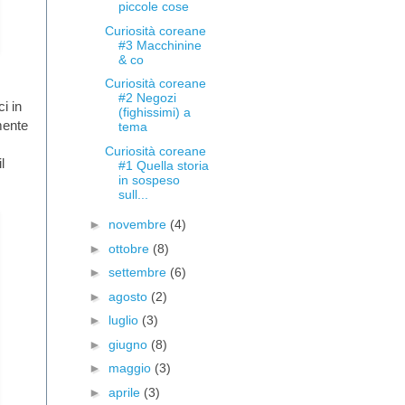
piccole cose
Curiosità coreane
#3 Macchinine
& co
Curiosità coreane
#2 Negozi
i in
(fighissimi) a
amente
tema
Curiosità coreane
l
#1 Quella storia
in sospeso
sull...
►
novembre
(4)
►
ottobre
(8)
►
settembre
(6)
►
agosto
(2)
►
luglio
(3)
►
giugno
(8)
►
maggio
(3)
►
aprile
(3)