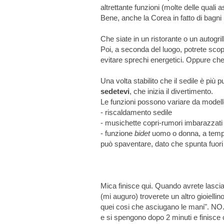
altrettante funzioni (molte delle quali
Bene, anche la Corea in fatto di bagn
Che siate in un ristorante o un autogril
Poi, a seconda del luogo, potrete scop
evitare sprechi energetici. Oppure che
Una volta stabilito che il sedile è più p
sedetevi
, che inizia il divertimento.
Le funzioni possono variare da model
- riscaldamento sedile
- musichette copri-rumori imbarazzati
- funzione
bidet
uomo o donna, a tempera
può spaventare, dato che spunta fuori
Mica finisce qui. Quando avrete lascia
(mi auguro) troverete un altro gioiell
quei cosi che asciugano le mani". NO.
e si spengono dopo 2 minuti e finisce c