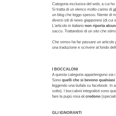
Categoria esclusiva del web, a cui ho p
Si tratta di un elenco molto carino di
a
un blog che leggo spesso. Niente di m
diversi siti di news giapponesi (di cui 
L'articolo in italiano
non riporta alcun
sacco. Trattandosi di un sito che stim
Che senso ha far passare un articolo 
una traduzione e scrivere al fondo dell'
I BOCCALONI
A questa categoria appartengono sia i 
Sono
quelli che si bevono qualsias
leggendo una bufala su facebook. In alc
sotto). I boccaloni integralisti sono q
fare la pupù rosa
ci credono
(specialm
GLI IGNORANTI