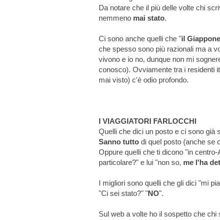
Da notare che il più delle volte chi s
nemmeno
mai stato
.
Ci sono anche quelli che "
il Giappone
che spesso sono più razionali ma a vol
vivono e io no, dunque non mi sognere
conosco). Ovviamente tra i residenti it
mai visto) c'è odio profondo.
I VIAGGIATORI FARLOCCHI
Quelli che dici un posto e ci sono già sta
Sanno tutto
di quel posto (anche se c
Oppure quelli che ti dicono "in centro-
particolare?" e lui "non so,
me l'ha de
I migliori sono quelli che gli dici "mi
"Ci sei stato?" "
NO
".
Sul web a volte ho il sospetto che chi s