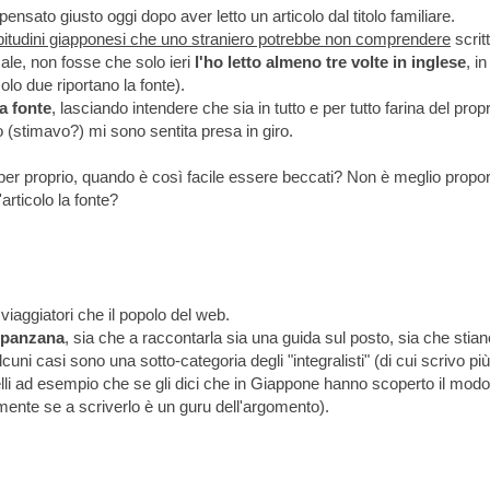
ensato giusto oggi dopo aver letto un articolo dal titolo familiare.
bitudini giapponesi che uno straniero potrebbe non comprendere
scrit
ale, non fosse che solo ieri
l'ho letto almeno tre volte in inglese
, in
solo due riportano la fonte).
a fonte
, lasciando intendere che sia in tutto e per tutto farina del prop
o (stimavo?) mi sono sentita presa in giro.
per proprio, quando è così facile essere beccati? Non è meglio propo
articolo la fonte?
viaggiatori che il popolo del web.
i panzana
, sia che a raccontarla sia una guida sul posto, sia che stian
uni casi sono una sotto-categoria degli "integralisti" (di cui scrivo più
uelli ad esempio che se gli dici che in Giappone hanno scoperto il modo
ente se a scriverlo è un guru dell'argomento).