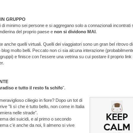
 IN GRUPPO
 di minimo sei persone e si aggregano solo a connazionali incontrati 
bandierina del proprio paese e
non si dividono MAI
.
anche quelli virtuali. Quelli dei viaggiatori sono un gran bel ritrovo di
blog molto belli. Peccato non ci sia alcuna interazione (probabilment
i gruppi) e finisce con l'essere una vetrina su cui postare il proprio link
r.
ANTE
radiso e tutto il resto fa schifo
".
meraviglioso ciliegio in fiore? Dopo un tot di
e "lì sì che è tutto bello, non come in Italia
umiera nelle strade".
blema dei suicidi, e al primo o secondo
ema c'è anche da noi, lì almeno si vive