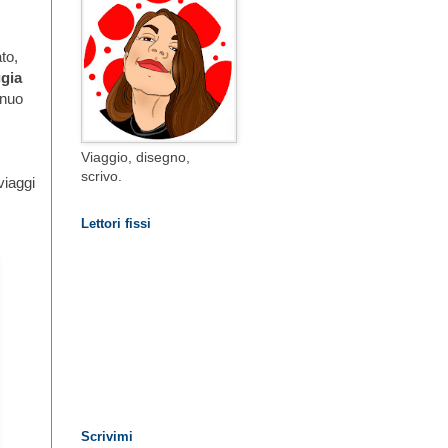
to,
ggia
inuo
Viaggio, disegno,
scrivo.
viaggi
Lettori fissi
Scrivimi