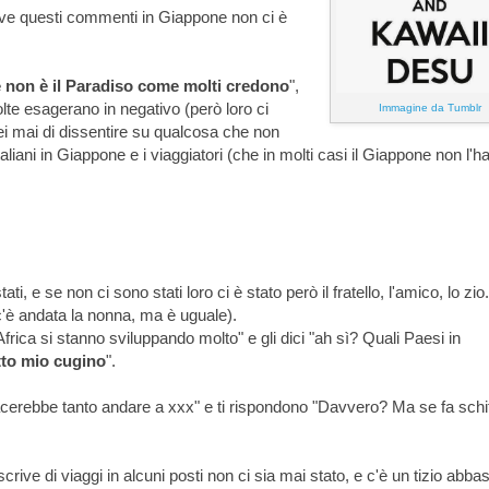
crive questi commenti in Giappone non ci è
 non è il Paradiso come molti credono
",
te esagerano in negativo (però loro ci
Immagine da Tumblr
i mai di dissentire su qualcosa che non
aliani in Giappone e i viaggiatori (che in molti casi il Giappone non l'
ti, e se non ci sono stati loro ci è stato però il fratello, l'amico, lo zio.
'è andata la nonna, ma è uguale).
Africa si stanno sviluppando molto" e gli dici "ah sì? Quali Paesi in
tto mio cugino
".
 piacerebbe tanto andare a xxx" e ti rispondono "Davvero? Ma se fa schif
crive di viaggi in alcuni posti non ci sia mai stato, e c'è un tizio abb