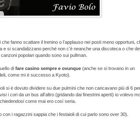
 che fanno scattare il trenino o l'applauso nei posti meno opportuni, 
sta e si scandalizzano perché non c'è neanche una discoteca o che d
io o canzoni popolari quando sono sui pullman.
uello di
fare casino sempre e ovunque
(anche se si trovano in un
edeli, come mi è successo a Kyoto).
ioli si è dovuto dividere su due pulmini che non caricavano più di 6 p
visi i cori da un bus all'altro (gridando dai finestrini aperti) io volevo mo
 chiedendosi come mai ero così seria.
on i ragazzini sappia che i festaioli di cui parlo sono over 30).