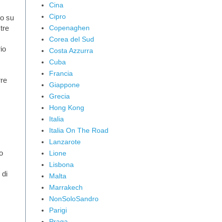
Cina
Cipro
to su
Copenaghen
 tre
Corea del Sud
rio
Costa Azzurra
Cuba
Francia
rre
Giappone
Grecia
Hong Kong
Italia
Italia On The Road
Lanzarote
o
Lione
Lisbona
 di
Malta
Marrakech
NonSoloSandro
Parigi
Praga