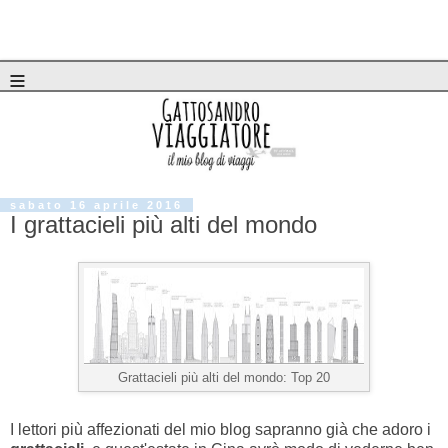
≡
sabato 16 aprile 2016
I grattacieli più alti del mondo
Grattacieli più alti del mondo: Top 20
I lettori più affezionati del mio blog sapranno già che adoro i