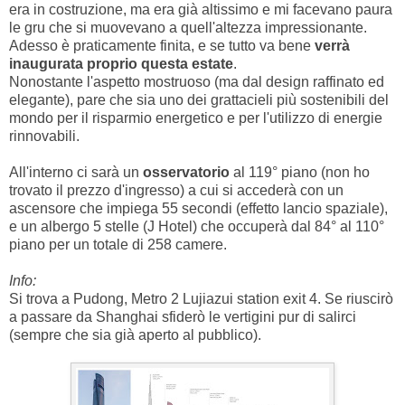
era in costruzione, ma era già altissimo e mi facevano paura
le gru che si muovevano a quell'altezza impressionante.
Adesso è praticamente finita, e se tutto va bene
verrà
inaugurata proprio questa estate
.
Nonostante l'aspetto mostruoso (ma dal design raffinato ed
elegante), pare che sia uno dei grattacieli più sostenibili del
mondo per il risparmio energetico e per l'utilizzo di energie
rinnovabili.
All'interno ci sarà un
osservatorio
al 119° piano (non ho
trovato il prezzo d'ingresso) a cui si accederà con un
ascensore che impiega 55 secondi (effetto lancio spaziale),
e un albergo 5 stelle (J Hotel) che occuperà dal 84° al 110°
piano per un totale di 258 camere.
Info:
Si trova a Pudong, Metro 2 Lujiazui station exit 4. Se riuscirò
a passare da Shanghai sfiderò le vertigini pur di salirci
(sempre che sia già aperto al pubblico).