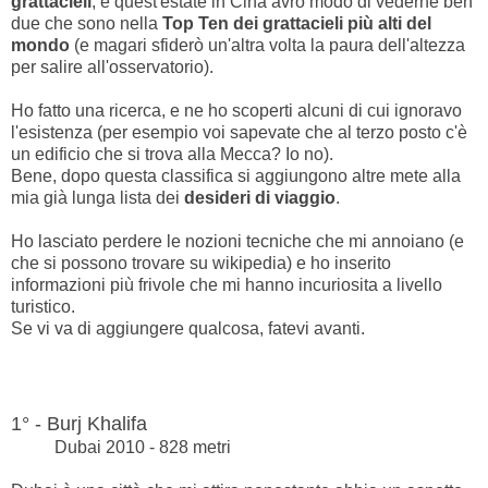
grattacieli
, e quest'estate in Cina avrò modo di vederne ben
due che sono nella
Top Ten dei grattacieli più alti del
mondo
(e magari sfiderò un'altra volta la paura dell'altezza
per salire all'osservatorio).
Ho fatto una ricerca, e ne ho scoperti alcuni di cui ignoravo
l'esistenza (per esempio voi sapevate che al terzo posto c'è
un edificio che si trova alla Mecca? Io no).
Bene, dopo questa classifica si aggiungono altre mete alla
mia già lunga lista dei
desideri di viaggio
.
Ho lasciato perdere le nozioni tecniche che mi annoiano (e
che si possono trovare su wikipedia) e ho inserito
informazioni più frivole che mi hanno incuriosita a livello
turistico.
Se vi va di aggiungere qualcosa, fatevi avanti.
1° - Burj Khalifa
Dubai 2010 - 828 metri