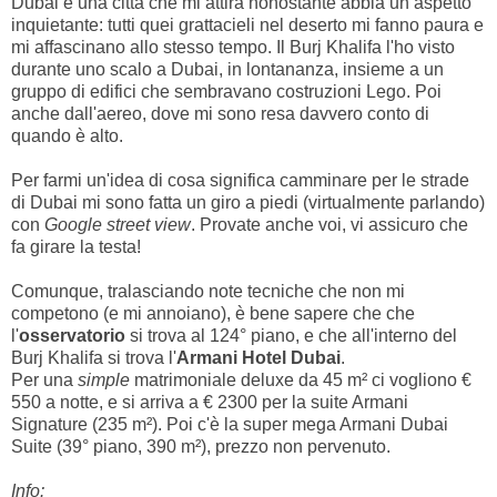
Dubai è una città che mi attira nonostante abbia un aspetto
inquietante: tutti quei grattacieli nel deserto mi fanno paura e
mi affascinano allo stesso tempo. Il Burj Khalifa l'ho visto
durante uno scalo a Dubai, in lontananza, insieme a un
gruppo di edifici che sembravano costruzioni Lego. Poi
anche dall'aereo, dove mi sono resa davvero conto di
quando è alto.
Per farmi un'idea di cosa significa camminare per le strade
di Dubai mi sono fatta un giro a piedi (virtualmente parlando)
con
Google street view
. Provate anche voi, vi assicuro che
fa girare la testa!
Comunque, tralasciando note tecniche che non mi
competono (e mi annoiano), è bene sapere che che
l'
osservatorio
si trova al 124° piano, e che all'interno del
Burj Khalifa si trova l'
Armani Hotel Dubai
.
Per una
simple
matrimoniale deluxe da 45 m² ci vogliono €
550 a notte, e si arriva a € 2300 per la suite Armani
Signature (235 m²). Poi c'è la super mega Armani Dubai
Suite (39° piano, 390 m²), prezzo non pervenuto.
Info: