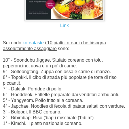
Link
Secondo
koreataste
i
10 piatti coreani che bisogna
assolutamente assaggiare
sono:
10° - Soondubu Jiggae. Stufato coreano con tofu,
peperoncino, uova e un po' di carne.
9° - Solleongtang. Zuppa con ossa e carne di manzo.
8° - Topokki. Il cibo di strada più popolare (le torte di riso
piccanti).
7° - Dakjuk. Porridge di pollo.
6° - Hoeddeok. Frittelle preparate dai venditori ambulanti.
5° - Yangyeom. Pollo fritto alla coreana.
4° - Japchae. Noodles di fecola di patate saltati con verdure.
3° - Bulgogi. Il BBQ coreano.
2° - Bibimbap. Riso ('bap') mischiato ('bibim').
1° - Kimchi. Il piatto nazionale coreano.