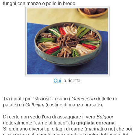
funghi con manzo o pollo in brodo.
Qui
la ricetta.
Tra i piatti più "sfiziosi" ci sono i
Gamjajeon
(frittelle di
patate) e i
Galbijjim
(costine di manzo brasate).
Di certo non vedo l'ora di assaggiare il vero
Bulgogi
(letteralmente "carne al fuoco"): la
grigliata coreana
.
Si ordinano diversi tipi e tagli di carne (marinati o no) che poi
ci si cucina sulla griglia posizionata al centro del tavolo. Ad