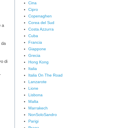
Cina
Cipro
Copenaghen
Corea del Sud
e a
Costa Azzurra
Cuba
Francia
 da
Giappone
Grecia
vo di
Hong Kong
Italia
a.
Italia On The Road
Lanzarote
Lione
Lisbona
Malta
Marrakech
NonSoloSandro
Parigi
Praga