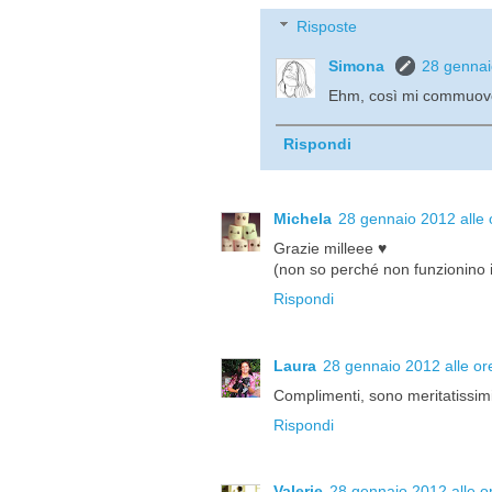
Risposte
Simona
28 gennai
Ehm, così mi commuovo!
Rispondi
Michela
28 gennaio 2012 alle 
Grazie milleee ♥
(non so perché non funzionino 
Rispondi
Laura
28 gennaio 2012 alle or
Complimenti, sono meritatissimi
Rispondi
Valerie
28 gennaio 2012 alle o