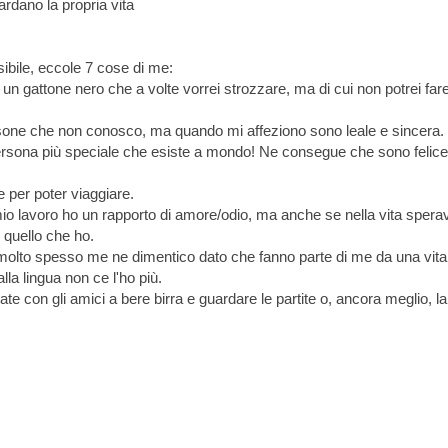
ardano la propria vita
bile, eccole 7 cose di me:
un gattone nero che a volte vorrei strozzare, ma di cui non potrei far
ersone che non conosco, ma quando mi affeziono sono leale e sincera.
persona più speciale che esiste a mondo! Ne consegue che sono felice
e per poter viaggiare.
io lavoro ho un rapporto di amore/odio, ma anche se nella vita spera
r quello che ho.
i molto spesso me ne dimentico dato che fanno parte di me da una vit
la lingua non ce l'ho più.
e con gli amici a bere birra e guardare le partite o, ancora meglio, la