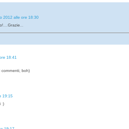
o 2012 alle ore 18:30
....Grazie...
ore 18:41
i commenti, boh)
e 19:15
 :)
re 19:17