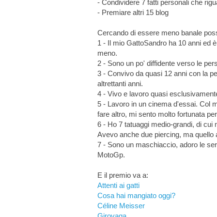
- Condividere 7 fatti personali che rigu
- Premiare altri 15 blog
Cercando di essere meno banale possi
1 - Il mio GattoSandro ha 10 anni ed è 
meno.
2 - Sono un po' diffidente verso le p
3 - Convivo da quasi 12 anni con la 
altrettanti anni.
4 - Vivo e lavoro quasi esclusivament
5 - Lavoro in un cinema d'essai. Col m
fare altro, mi sento molto fortunata pe
6 - Ho 7 tatuaggi medio-grandi, di cu
Avevo anche due piercing, ma quello al
7 - Sono un maschiaccio, adoro le serat
MotoGp.
E il premio va a:
Attenti ai gatti
Cosa hai mangiato oggi?
Céline Meisser
Girovaga